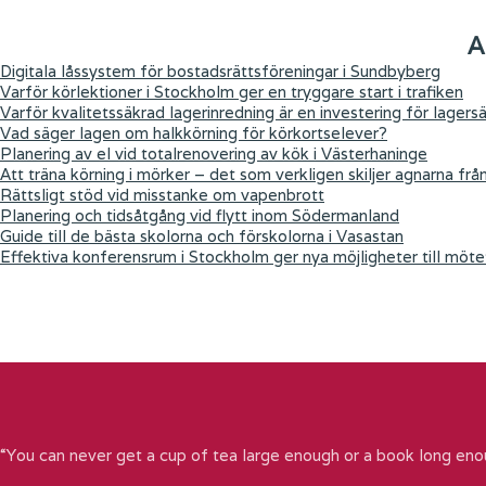
A
Digitala låssystem för bostadsrättsföreningar i Sundbyberg
Varför körlektioner i Stockholm ger en tryggare start i trafiken
Varför kvalitetssäkrad lagerinredning är en investering för lagers
Vad säger lagen om halkkörning för körkortselever?
Planering av el vid totalrenovering av kök i Västerhaninge
Att träna körning i mörker – det som verkligen skiljer agnarna frå
Rättsligt stöd vid misstanke om vapenbrott
Planering och tidsåtgång vid flytt inom Södermanland
Guide till de bästa skolorna och förskolorna i Vasastan
Effektiva konferensrum i Stockholm ger nya möjligheter till möte
“You can never get a cup of tea large enough or a book long eno