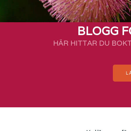
BLOGG F
HÄR HITTAR DU BOK
L