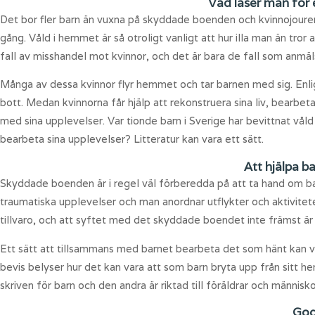
Vad läser man för 
Det bor fler barn än vuxna på skyddade boenden och kvinnojour
gång. Våld i hemmet är så otroligt vanligt att hur illa man än tror
fall av misshandel mot kvinnor, och det är bara de fall som anmäl
Många av dessa kvinnor flyr hemmet och tar barnen med sig. Enligt
bott. Medan kvinnorna får hjälp att rekonstruera sina liv, bearbe
med sina upplevelser. Var tionde barn i Sverige har bevittnat vål
bearbeta sina upplevelser? Litteratur kan vara ett sätt.
Att hjälpa ba
Skyddade boenden är i regel väl förberedda på att ta hand om b
traumatiska upplevelser och man anordnar utflykter och aktivitet
tillvaro, och att syftet med det skyddade boendet inte främst är
Ett sätt att tillsammans med barnet bearbeta det som hänt kan var
bevis belyser hur det kan vara att som barn bryta upp från sitt
skriven för barn och den andra är riktad till föräldrar och männi
God