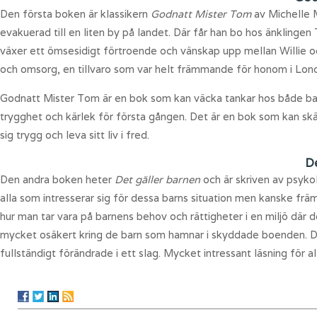
Den första boken är klassikern
Godnatt Mister Tom
av Michelle M
evakuerad till en liten by på landet. Där får han bo hos änklinge
växer ett ömsesidigt förtroende och vänskap upp mellan Willie och
och omsorg, en tillvaro som var helt främmande för honom i Lon
Godnatt Mister Tom är en bok som kan väcka tankar hos både bar
trygghet och kärlek för första gången. Det är en bok som kan sk
sig trygg och leva sitt liv i fred.
De
Den andra boken heter
Det gäller barnen
och är skriven av psyko
alla som intresserar sig för dessa barns situation men kanske fr
hur man tar vara på barnens behov och rättigheter i en miljö där d
mycket osäkert kring de barn som hamnar i skyddade boenden. Det ä
fullständigt förändrade i ett slag. Mycket intressant läsning för 