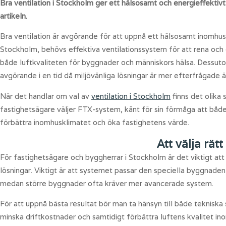
Bra ventilation i Stockholm ger ett hälsosamt och energieffektivt i
artikeln.
Bra ventilation är avgörande för att uppnå ett hälsosamt inomhuskl
Stockholm, behövs effektiva ventilationssystem för att rena och c
både luftkvaliteten för byggnader och människors hälsa. Dessutom 
avgörande i en tid då miljövänliga lösningar är mer efterfrågade 
När det handlar om val av
ventilation i Stockholm
finns det olik
fastighetsägare väljer FTX-system, känt för sin förmåga att både
förbättra inomhusklimatet och öka fastighetens värde.
Att välja rät
För fastighetsägare och byggherrar i Stockholm är det viktigt att v
lösningar. Viktigt är att systemet passar den speciella byggnaden
medan större byggnader ofta kräver mer avancerade system.
För att uppnå bästa resultat bör man ta hänsyn till både tekniska 
minska driftkostnader och samtidigt förbättra luftens kvalitet i