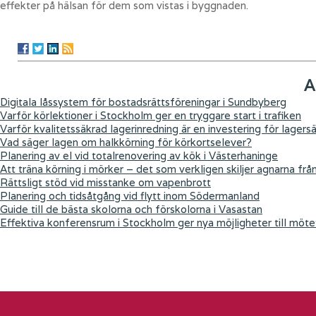
effekter på hälsan för dem som vistas i byggnaden.
A
Digitala låssystem för bostadsrättsföreningar i Sundbyberg
Varför körlektioner i Stockholm ger en tryggare start i trafiken
Varför kvalitetssäkrad lagerinredning är en investering för lagers
Vad säger lagen om halkkörning för körkortselever?
Planering av el vid totalrenovering av kök i Västerhaninge
Att träna körning i mörker – det som verkligen skiljer agnarna frå
Rättsligt stöd vid misstanke om vapenbrott
Planering och tidsåtgång vid flytt inom Södermanland
Guide till de bästa skolorna och förskolorna i Vasastan
Effektiva konferensrum i Stockholm ger nya möjligheter till möte