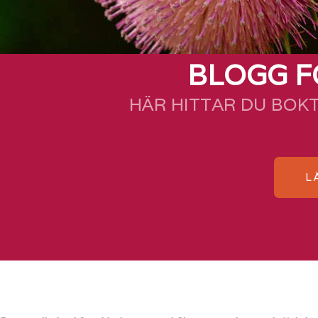
BLOGG F
HÄR HITTAR DU BOK
L