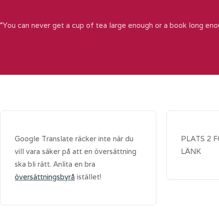
“You can never get a cup of tea large enough or a book long eno
Google Translate räcker inte när du
PLATS 2 
vill vara säker på att en översättning
LÄNK
ska bli rätt. Anlita en bra
översättningsbyrå
istället!