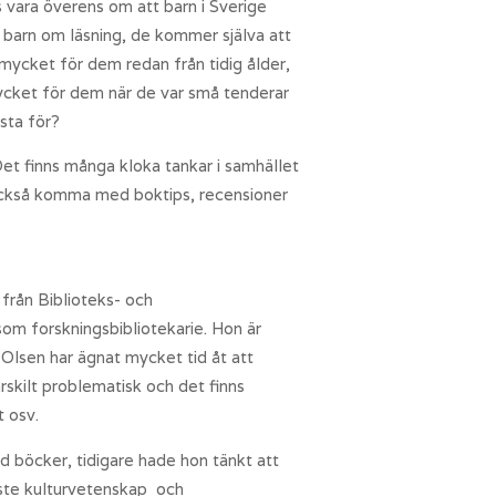
 vara överens om att barn i Sverige
å barn om läsning, de kommer själva att
 mycket för dem redan från tidig ålder,
t mycket för dem när de var små tenderar
ästa för?
Det finns många kloka tankar i samhället
is också komma med boktips, recensioner
 från Biblioteks- och
om forskningsbibliotekarie. Hon är
 Olsen har ägnat mycket tid åt att
skilt problematisk och det finns
t osv.
d böcker, tidigare hade hon tänkt att
läste kulturvetenskap och