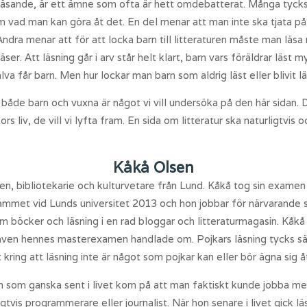
läsande, är ett ämne som ofta är hett omdebatterat. Många tycks
om vad man kan göra åt det. En del menar att man inte ska tjata p
Andra menar att för att locka barn till litteraturen måste man läsa
ser. Att läsning går i arv står helt klart, barn vars föräldrar läs
älva får barn. Men hur lockar man barn som aldrig läst eller blivit l
både barn och vuxna är något vi vill undersöka på den här sidan. 
rs liv, de vill vi lyfta fram. En sida om litteratur ska naturligtv
Kåkå Olsen
en, bibliotekarie och kulturvetare från Lund. Kåkå tog sin examen
mmet vid Lunds universitet 2013 och hon jobbar för närvarande s
m böcker och läsning i en rad bloggar och litteraturmagasin. Kåkå
 även hennes masterexamen handlade om. Pojkars läsning tycks sär
ring att läsning inte är något som pojkar kan eller bör ägna sig å
n som ganska sent i livet kom på att man faktiskt kunde jobba me
igtvis programmerare eller journalist. När hon senare i livet gick 