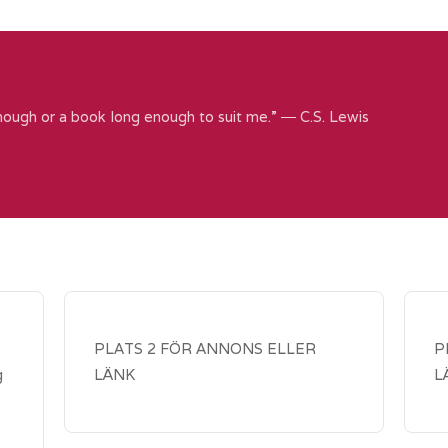
nough or a book long enough to suit me.” ― C.S. Lewis
PLATS 2 FÖR ANNONS ELLER
P
g
LÄNK
L