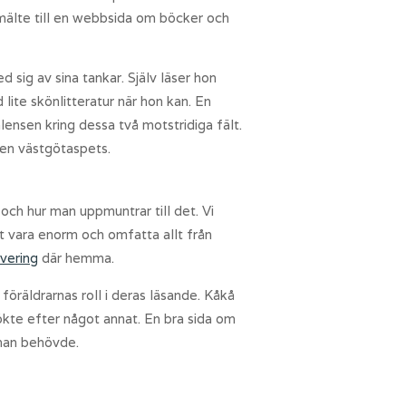
smälte till en webbsida om böcker och
sig av sina tankar. Själv läser hon
lite skönlitteratur när hon kan. En
ensen kring dessa två motstridiga fält.
 en västgötaspets.
och hur man uppmuntrar till det. Vi
t vara enorm och omfatta allt från
vering
där hemma.
öräldrarnas roll i deras läsande. Kåkå
kte efter något annat. En bra sida om
 man behövde.