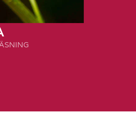
A
LÄSNING