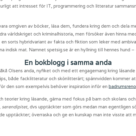
turligt att intresset för IT, programmering och litteratur samman
vara omgiven av böcker, läsa dem, fundera kring dem och dela med 
ra världskriget och kriminalhistoria, men försöker även hinna med 
 en sorts hybridvariant av fakta och fiktion som leker med ambival
na indisk mat. Namnet spetsig.se är en hyllning till hennes hund –
En bokblogg i samma anda
i Kåkå Olsens anda, nyfiket och med ett engagemang kring läsande 
s, både facklitteratur och skönlitterärt; spännvidden kommer at
 för den som exempelvis behöver inspiration inför en
badrumsreno
 teorier kring läsande, gärna med fokus på barn och skolans och f
,
serendipitet
, dvs upptäckter som görs medan man egentligen sö
ade upptäckter; överraska och ge en kunskap man inte visste att