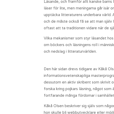
Läsande, och framför allt kanske barns 
läser för lite, men meningarna går isär 
upptäcka litteraturens underbara värld. 
och de måste också få se att man själv lä
oftast att ta traditionen vidare när de sj
Vilka mekanismer som styr läsandet hos 
om böckers och läsningens roll i människo
och nedslag i litteraturvärlden.
Den här sidan drevs tidigare av Kåkå Ols
informationsvetenskapliga masterprogra
dessutom en aktiv skribent som skrivit o
forska kring pojkars läsning, något som
fortfarande många fördomar i samhället k
Kåkå Olsen beskriver sig själv som någo
hon skulle bli webbutvecklare eller möjl