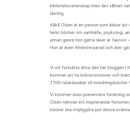
biblioteksvetenskap blev det såklart na
läsning.
Kåkå Olsen är en person som älskar att 
helst böcker om samhälle, psykologi, and
annan genre hon gärna läser är
faktion
–
Hon är även filmintresserad och äter gär
Vi vill fortsätta driva den här bloggen 
kommer att ha bokrecensioner och boktip
1700-talsklassiker till inredningsböcker
Vi kommer även presentera forskning och
Olsen nämner ett inspirerande fenomen
böcker ska möjliggöra just dessa ovänt