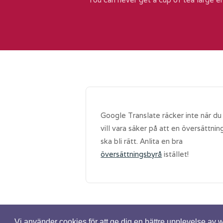
Google Translate räcker inte när du
vill vara säker på att en översättnin
ska bli rätt. Anlita en bra
översättningsbyrå
istället!
Vi använder cookies för att ge dig en bättre upplevelse av