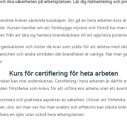
h öka säkerheten på arbetsplatsen. Lär dig riskhantering och pra
andrisk kräver särskilda kunskaper. Att gå en heta arbeten kurs 
ifter. Kursen handlar om att förebygga olyckor och förstå hur man
 från att lära sig hantera brandsläckare till att uppfatta potentie
ganisationer och möter de krav som ställs för att arbeta med så
ranschen och andra områden där brandrisker är vanliga. När man g
s.
Kurs för certifiering för heta arbeten
ker kan inte underskattas. Certifiering i heta arbeten är därför 
den förståelse som krävs för att utföra ens arbete utan att även
eoretiska och praktiska aspekter av säkerhet. Utöver att förhindra
ner, dvs. att man vet hur man snabbt och effektivt kan släcka brän
te bara en själv utan också hela arbetsplatsen.