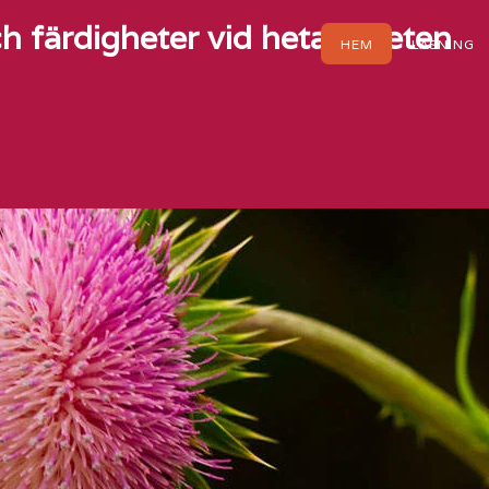
h färdigheter vid heta arbeten
HEM
LÄSNING