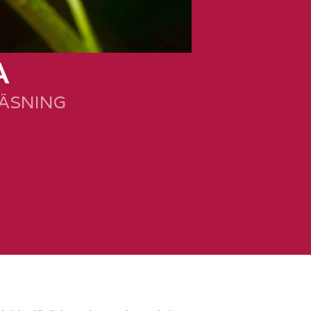
A
LÄSNING