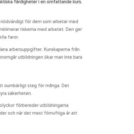
ktiska färdigheter i en omfattande kurs.
är nödvändigt för dem som arbetar med
 minimerar riskerna med arbetet. Den ger
lla faror.
dana arbetsuppgifter. Kunskaperna från
enomgår utbildningen ökar man inte bara
ett oumbärligt steg för många. Det
tyra säkerheten.
 olyckor förbereder utbildningarna
der och när det mest förnuftiga är att