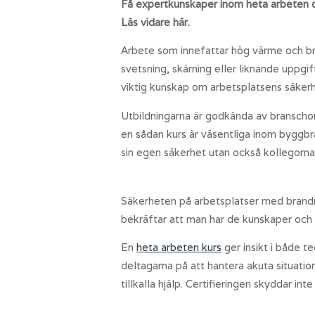
Få expertkunskaper inom heta arbeten oc
Läs vidare här.
Arbete som innefattar hög värme och br
svetsning, skärning eller liknande uppg
viktig kunskap om arbetsplatsens säkerhet
Utbildningarna är godkända av branschor
en sådan kurs är väsentliga inom byggb
sin egen säkerhet utan också kollegorna
Säkerheten på arbetsplatser med brandris
bekräftar att man har de kunskaper och 
En
heta arbeten kurs
ger insikt i både t
deltagarna på att hantera akuta situatio
tillkalla hjälp. Certifieringen skyddar in