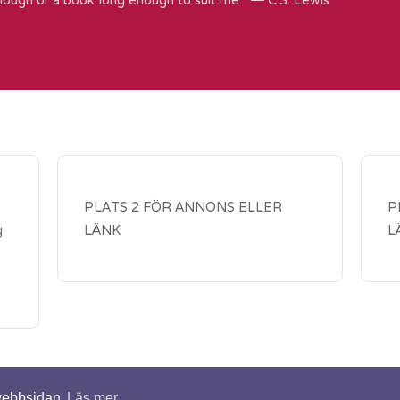
PLATS 2 FÖR ANNONS ELLER
P
g
LÄNK
L
 webbsidan
Läs mer