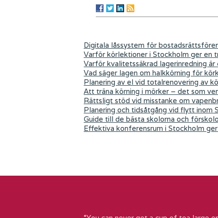
Digitala låssystem för bostadsrättsföre
Varför körlektioner i Stockholm ger en tr
Varför kvalitetssäkrad lagerinredning är
Vad säger lagen om halkkörning för kör
Planering av el vid totalrenovering av k
Att träna körning i mörker – det som ver
Rättsligt stöd vid misstanke om vapenb
Planering och tidsåtgång vid flytt inom
Guide till de bästa skolorna och förskol
Effektiva konferensrum i Stockholm ger 
“You can never get a cup of tea large e