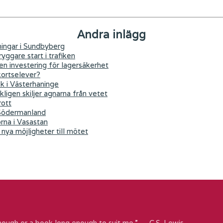
Andra inlägg
ningar i Sundbyberg
yggare start i trafiken
 en investering för lagersäkerhet
kortselever?
ök i Västerhaninge
kligen skiljer agnarna från vetet
rott
 Södermanland
orna i Vasastan
nya möjligheter till mötet
nough or a book long enough to suit me.” ― C.S. Lewis