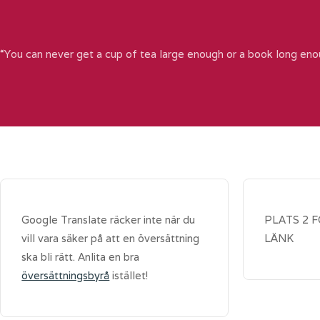
“You can never get a cup of tea large enough or a book long eno
Google Translate räcker inte när du
PLATS 2 
vill vara säker på att en översättning
LÄNK
ska bli rätt. Anlita en bra
översättningsbyrå
istället!