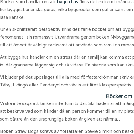
Böcker som handlar om att
bygga hus
finns det extremt många av
hur byggnationer ska göras, vilka byggregler som gäller samt om b
läsa kanske.
Ur en skönlitterärt perspektiv finns det färre böcker om att byg
fenomenet i sin romansvit Utvandrarna genom boken Nybyggarna så 
till att ämnet är väldigt tacksamt att använda som ram i en roman
Att bygga hus handlar om en stress där en familj kan komma att pres
in, där grannarna lägger sig och så vidare. En historia som kan skriv
Vi bjuder på det uppslaget till alla med författardrömmar: skriv
Täby, Lidingö eller Danderyd och väv in ett litet klassperspektiv
Böcker om 
Vi ska inte säga att tanken inte funnits där. Skillnaden är att må
att beskriva vad som händer då en person kommer till en ny plats
som bättre än den ursprungliga boken är given att nämna. .
Boken Straw Dogs skrevs av författaren Stevie Simkin och beskrev 