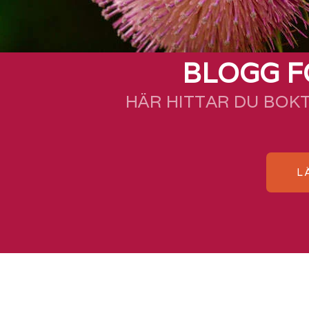
BLOGG F
HÄR HITTAR DU BOK
L