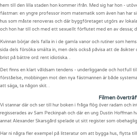
hem till den lilla staden hon kommer ifrån. Med sig har hon - utöve
fästman: en yngre professor inom matematik som även han har sina
hus som måste renoveras och där byggföretaget utgörs av lokala f
och hon har till och med ett sexuellt förflutet med en av dessa; de
Kvinnan börjar dels falla in i de gamla vanor och rutiner som hem
sida dels försöka smälta in, men dels också påvisa att de åsikter
brist på bättre ord: rent idiotiska. .
Det finns en klart våldsam tendens - underliggande och hotfull til
förståelse, mobbingen mot den nya fästmannen är både systematisk o
att säga, ta någon skit. .
Filmen överträf
Vi stannar där och ser till hur boken i fråga flög över radarn och
regisserades av Sam Peckinpah och där en ung Dustin Hoffman had
annat Alexander Skarsgård spelade ut sitt register som obehaglig
Har ni några fler exempel på litteratur om att bygga hus, flytta til