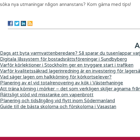
söka nya utmaningar någon annanstans? Kom gärna med tips!
A
Dags att byta varmvattenberedare? Så sparar du tusenlappar varj
Digitala låssystem för bostadsrättsföreningar i Sundbyberg
Varför körlektioner i Stockholm ger en tryggare start i trafiken
Varför kvalitetssäkrad lagerinredning är en investering för lagers
Vad säger lagen om halkkörning för körkortselever?
Planering av el vid totalrenovering av kök i Västerhaninge
Att träna körning i mörker – det som verkligen skiljer agnarna frå
Rättsligt stöd vid misstanke om vapenbrott
Planering och tidsåtgång vid flytt inom Södermanland
Guide till de bästa skolorna och förskolorna i Vasastan