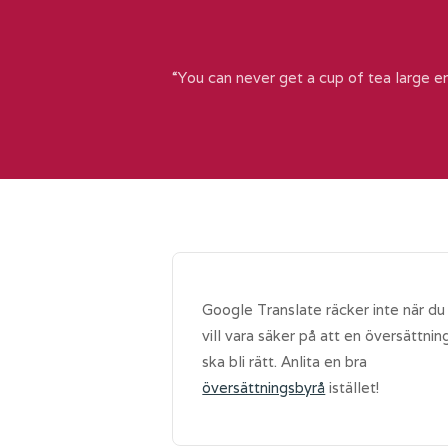
“You can never get a cup of tea large e
Google Translate räcker inte när du
vill vara säker på att en översättnin
ska bli rätt. Anlita en bra
översättningsbyrå
istället!