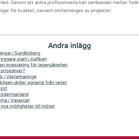
anled. Genom att anlita professionella kan sambandet mellan funkt
ngar för kvalitet, oavsett omfattningen av projektet.
Andra inlägg
ningar i Sundbyberg
yggare start i trafiken
 en investering för lagersäkerhet
kortselever?
ök i Västerhaninge
kligen skiljer agnarna från vetet
rott
 Södermanland
orna i Vasastan
nya möjligheter till mötet