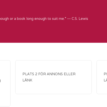
nough or a book long enough to suit me.” ― C.S. Lewis
PLATS 2 FÖR ANNONS ELLER
P
g
LÄNK
L