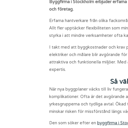
Byggfirma i Stockholm erbjuder erfarna 
och företag.
Erfarna hantverkare från olika fackområ
Allt fler upptäcker flexibiliteten som 
styrka i att mindre verksamheter ofta k
I takt med att byggkostnader och krav p
elektriker och målare blir avgörande för
attraktiva och funktionella miljöer. Med
expertis.
Så väl
När nya byggplaner väcks till liv funge
komplikationer. Ofta är det avgörande a
yrkesgrupperna och tydliga avtal. Ökad
minskar risken för missförstånd längs vä
Den som söker efter en
byggfirma i St