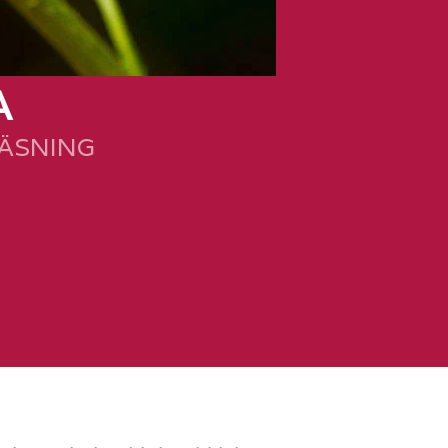
A
LÄSNING