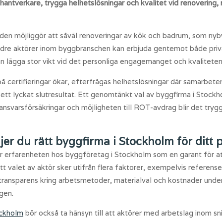
hantverkare, trygga helhetslösningar och kvalitet vid renoverin
den möjliggör att såväl renoveringar av kök och badrum, som nyby
mindre aktörer inom byggbranschen kan erbjuda gentemot både priv
an lägga stor vikt vid det personliga engagemanget och kvaliteten
å certifieringar ökar, efterfrågas helhetslösningar där samarbet
 ett lyckat slutresultat. Ett genomtänkt val av byggfirma i Stock
 ansvarsförsäkringar och möjligheten till ROT-avdrag blir det tryg
jer du rätt byggfirma i Stockholm för ditt 
rar erfarenheten hos byggföretag i Stockholm som en garant för at
tt valet av aktör sker utifrån flera faktorer, exempelvis referen
 transparens kring arbetsmetoder, materialval och kostnader un
gen.
ockholm
bör också ta hänsyn till att aktörer med arbetslag inom sni