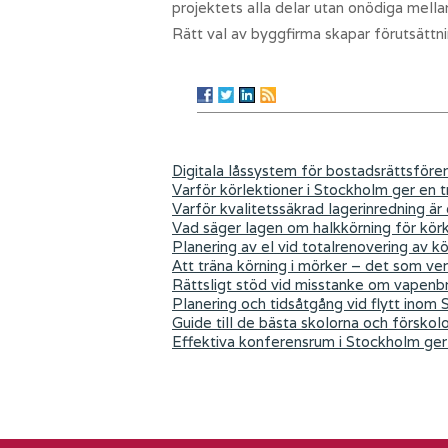
projektets alla delar utan onödiga mell
Rätt val av byggfirma skapar förutsättni
Digitala låssystem för bostadsrättsföre
Varför körlektioner i Stockholm ger en tr
Varför kvalitetssäkrad lagerinredning är
Vad säger lagen om halkkörning för kör
Planering av el vid totalrenovering av k
Att träna körning i mörker – det som ver
Rättsligt stöd vid misstanke om vapenb
Planering och tidsåtgång vid flytt inom
Guide till de bästa skolorna och förskol
Effektiva konferensrum i Stockholm ger 