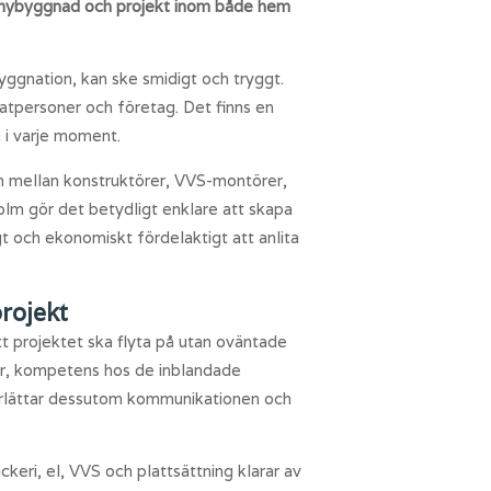
g, nybyggnad och projekt inom både hem
ggnation, kan ske smidigt och tryggt.
atpersoner och företag. Det finns en
 i varje moment.
en mellan konstruktörer, VVS-montörer,
holm gör det betydligt enklare att skapa
gt och ekonomiskt fördelaktigt att anlita
projekt
t projektet ska flyta på utan oväntade
ser, kompetens hos de inblandade
derlättar dessutom kommunikationen och
ckeri, el, VVS och plattsättning klarar av