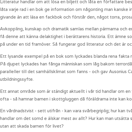
Litteratur handlar om att lösa en biljett och låta en författare
låta varje rad i en bok ge information om någonting man kanske in
givande än att läsa en fackbok och förstår den, något torra, prosa
Avkoppling, kunskap och dramatik samlas mellan pärmarna och en r
få denne att känna delaktighet i berättarens historia. Ett ämne so
på under en tid framöver. Så fungerar god litteratur och det är o
Ett lysande exempel på en bok som lyckades blanda rena fakta 
På djupet lyckades han fånga människan som låg bakom terrordåden
paralleller till det samhällsklimat som fanns - och gav Ausonius C
utbildningssyfte.
Ett annat område som är ständigt aktuellt i vår tid handlar om en v
ofta - så hamnar barnen i skottgluggen då föräldrarna inte kan
En vårdnadstvist - sett utifrån - kan vara svårbegriplig; hur kan tv
handlar om det somd e älskar mest av allt? Hur kan man utsätta si
utan att skada barnen för livet?