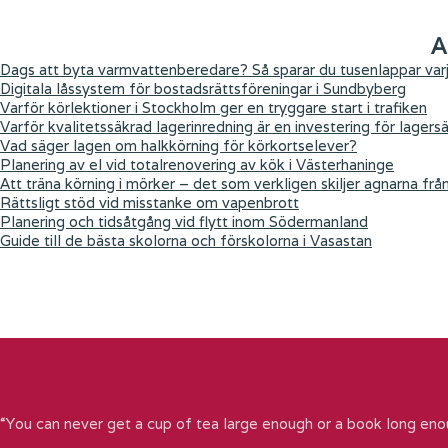
A
Dags att byta varmvattenberedare? Så sparar du tusenlappar varj
Digitala låssystem för bostadsrättsföreningar i Sundbyberg
Varför körlektioner i Stockholm ger en tryggare start i trafiken
Varför kvalitetssäkrad lagerinredning är en investering för lagers
Vad säger lagen om halkkörning för körkortselever?
Planering av el vid totalrenovering av kök i Västerhaninge
Att träna körning i mörker – det som verkligen skiljer agnarna frå
Rättsligt stöd vid misstanke om vapenbrott
Planering och tidsåtgång vid flytt inom Södermanland
Guide till de bästa skolorna och förskolorna i Vasastan
“You can never get a cup of tea large enough or a book long eno