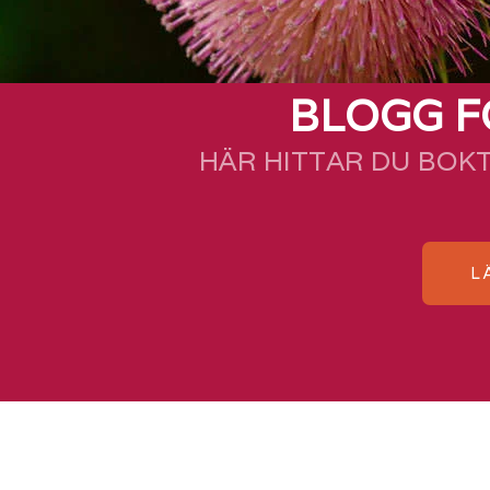
BLOGG F
HÄR HITTAR DU BOK
L