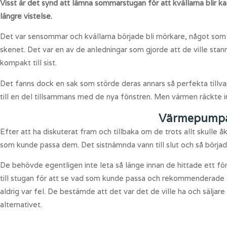
Visst är det synd att lämna sommarstugan för att kvällarna blir k
längre vistelse.
Det var sensommar och kvällarna började bli mörkare, något som i
skenet. Det var en av de anledningar som gjorde att de ville stan
kompakt till sist.
Det fanns dock en sak som störde deras annars så perfekta tillvar
till en del tillsammans med de nya fönstren. Men värmen räckte in
Värmepumpar
Efter att ha diskuterat fram och tillbaka om de trots allt skulle 
som kunde passa dem. Det sistnämnda vann till slut och så började
De behövde egentligen inte leta så länge innan de hittade ett f
till stugan för att se vad som kunde passa och rekommenderade
aldrig var fel. De bestämde att det var det de ville ha och sälja
alternativet.