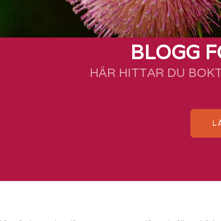
BLOGG F
HÄR HITTAR DU BOK
L