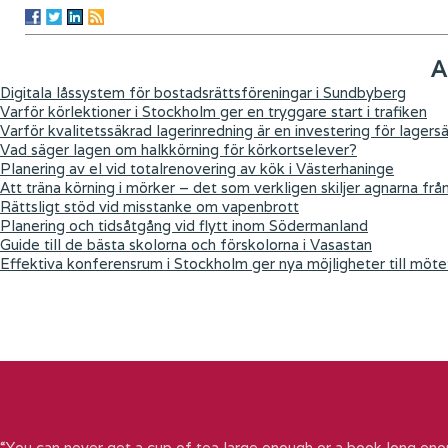
A
Digitala låssystem för bostadsrättsföreningar i Sundbyberg
Varför körlektioner i Stockholm ger en tryggare start i trafiken
Varför kvalitetssäkrad lagerinredning är en investering för lagers
Vad säger lagen om halkkörning för körkortselever?
Planering av el vid totalrenovering av kök i Västerhaninge
Att träna körning i mörker – det som verkligen skiljer agnarna frå
Rättsligt stöd vid misstanke om vapenbrott
Planering och tidsåtgång vid flytt inom Södermanland
Guide till de bästa skolorna och förskolorna i Vasastan
Effektiva konferensrum i Stockholm ger nya möjligheter till möte
“You can never get a cup of tea large enough or a book long eno