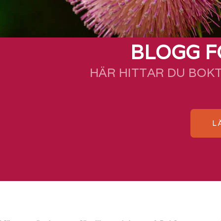
BLOGG F
HÄR HITTAR DU BOK
L