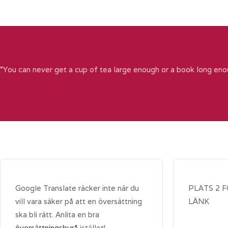
“You can never get a cup of tea large enough or a book long eno
Google Translate räcker inte när du
PLATS 2 
vill vara säker på att en översättning
LÄNK
ska bli rätt. Anlita en bra
översättningsbyrå
istället!