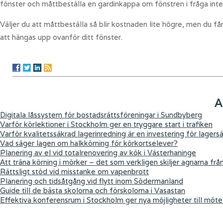
fönster och måttbeställa en gardinkappa om fönstren i fråga inte
Väljer du att måttbeställa så blir kostnaden lite högre, men du f
att hängas upp ovanför ditt fönster.
A
Digitala låssystem för bostadsrättsföreningar i Sundbyberg
Varför körlektioner i Stockholm ger en tryggare start i trafiken
Varför kvalitetssäkrad lagerinredning är en investering för lagers
Vad säger lagen om halkkörning för körkortselever?
Planering av el vid totalrenovering av kök i Västerhaninge
Att träna körning i mörker – det som verkligen skiljer agnarna frå
Rättsligt stöd vid misstanke om vapenbrott
Planering och tidsåtgång vid flytt inom Södermanland
Guide till de bästa skolorna och förskolorna i Vasastan
Effektiva konferensrum i Stockholm ger nya möjligheter till möte