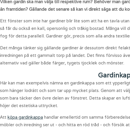
Vilken gardin ska man välja till respektive rum? Behöver man gard
än framtiden? Gällande det senare så kan vi direkt säga att du ko
Ett fönster som inte har gardiner blir lite som att ha en tavla ut
så får du också en kall, opersonlig och tråkig bostad. Många vill dr
fog för detta parallell. Gardiner gör, precis som alla andra texti
Det många tänker sig gällande gardiner är dessutom direkt felak
inredningen på ett gammalt torp på landet. Det finns förvisso ä
alternativ vad gäller både färger, tygets tjocklek och mönster.
Gardinkap
Här kan man exempelvis nämna en gardinkappa som ett ypperligt e
som hänger lodrätt och som tar upp mycket plats. Genom att väl
som bara täcker den övre delen av fönstret. Detta skapar en luft
höjer det estetiska uttrycket.
Att
köpa gardinkappa
handlar emellertid om samma förberedelser s
möbler och inredning ser ut - och hitta en röd tråd - och försök