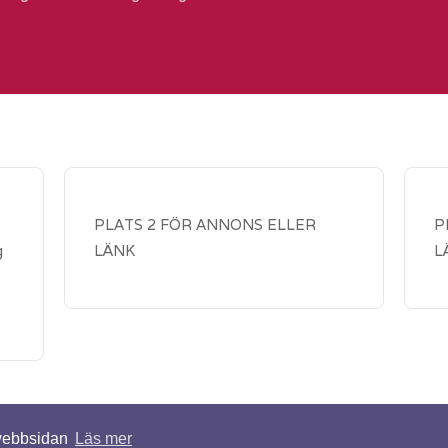
PLATS 2 FÖR ANNONS ELLER
P
g
LÄNK
L
 webbsidan
Läs mer
ade. | Design av
TEMPLATED
.