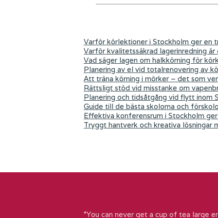
Varför körlektioner i Stockholm ger en tr
Varför kvalitetssäkrad lagerinredning är
Vad säger lagen om halkkörning för kör
Planering av el vid totalrenovering av k
Att träna körning i mörker – det som ver
Rättsligt stöd vid misstanke om vapenb
Planering och tidsåtgång vid flytt inom
Guide till de bästa skolorna och förskol
Effektiva konferensrum i Stockholm ger 
Tryggt hantverk och kreativa lösningar
“You can never get a cup of tea large e