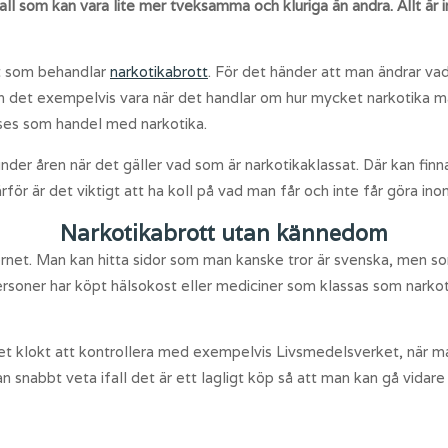
ll som kan vara lite mer tveksamma och kluriga än andra. Allt är i
t som behandlar
narkotikabrott
. För det händer att man ändrar vad
kan det exempelvis vara när det handlar om hur mycket narkotika ma
a ses som handel med narkotika.
nder åren när det gäller vad som är narkotikaklassat. Där kan finn
rför är det viktigt att ha koll på vad man får och inte får göra in
Narkotikabrott utan kännedom
nternet. Man kan hitta sidor som man kanske tror är svenska, men s
personer har köpt hälsokost eller mediciner som klassas som nark
det klokt att kontrollera med exempelvis Livsmedelsverket, när 
n snabbt veta ifall det är ett lagligt köp så att man kan gå vidar