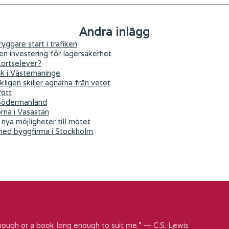
Andra inlägg
yggare start i trafiken
 en investering för lagersäkerhet
kortselever?
ök i Västerhaninge
kligen skiljer agnarna från vetet
rott
 Södermanland
orna i Vasastan
nya möjligheter till mötet
 med byggfirma i Stockholm
nough or a book long enough to suit me.” ― C.S. Lewis