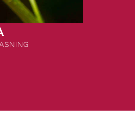
A
LÄSNING