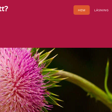
tt?
HEM
LÄSNING