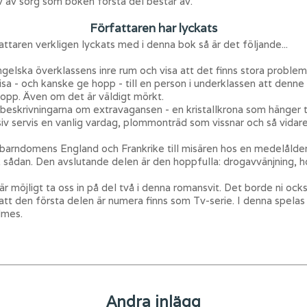
v av sorg som boken första del består av.
Författaren har lyckats
taren verkligen lyckats med i denna bok så är det följande...
ngelska överklassens inre rum och visa att det finns stora probl
isa - och kanske ge hopp - till en person i underklassen att denn
 hopp. Även om det är väldigt mörkt.
beskrivningarna om extravagansen - en kristallkrona som hänger 
lusiv servis en vanlig vardag, plommonträd som vissnar och så vida
 barndomens England och Frankrike till misären hos en medelålder
 sådan. Den avslutande delen är den hoppfulla: drogavvänjning,
a är möjligt ta oss in på del två i denna romansvit. Det borde ni oc
a att den första delen är numera finns som Tv-serie. I denna spel
lmes.
Andra inlägg