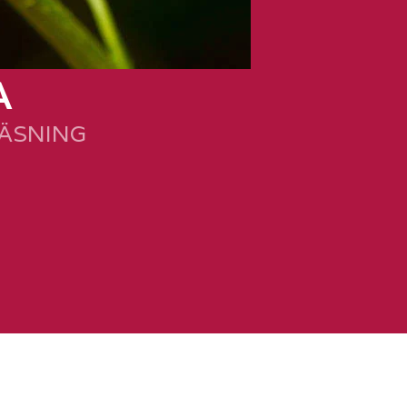
A
LÄSNING