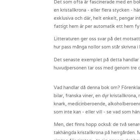
Det som ofta är fascinerade med en bok 
en kristallkrona - eller flera stycken - 
exklusiva och där, helt enkelt, pengar 
fattigt hem är per automatik ett hem fy
Litteraturen ger oss svar på det motsatt
hur pass många nollor som står skrivna i
Det senaste exemplet på detta handlar
huvudpersonen tar oss med genom tre del
Vad handlar då denna bok om? Förenklat 
bilar, franska viner, en dyr kristallkron
knark, medicinberoende, alkoholberoende
som inte kan - eller vill - se vad som hän
Men, det finns hopp också: de två senare
takhängda kristallkrona på herrgården. 