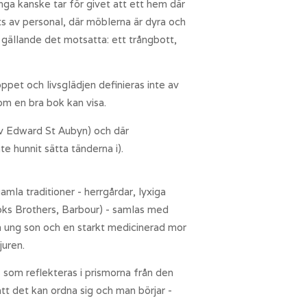
ga kanske tar för givet att ett hem där
öts av personal, där möblerna är dyra och
 gällande det motsatta: ett trångbott,
ppet och livsglädjen definieras inte av
om en bra bok kan visa.
v Edward St Aubyn) och där
e hunnit sätta tänderna i).
la traditioner - herrgårdar, lyxiga
rooks Brothers, Barbour) - samlas med
en ung son och en starkt medicinerad mor
juren.
s som reflekteras i prismorna från den
tt det kan ordna sig och man börjar -