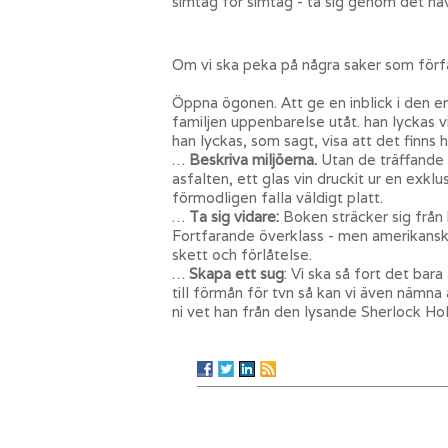
simtag för simtag - ta sig genom det ha
Om vi ska peka på några saker som förfat
Öppna ögonen. Att ge en inblick i den e
familjen uppenbarelse utåt. han lyckas v
han lyckas, som sagt, visa att det finns
…
Beskriva miljöerna.
Utan de träffande 
asfalten, ett glas vin druckit ur en exk
förmodligen falla väldigt platt.
…
Ta sig vidare:
Boken sträcker sig från
Fortfarande överklass - men amerikansk
skett och förlåtelse.
…
Skapa ett sug
: Vi ska så fort det bar
till förmån för tvn så kan vi även nämn
ni vet han från den lysande Sherlock Ho