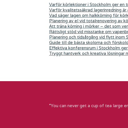
Varför körlektioner i Stockholm ger en tr
Varför kvalitetssäkrad lagerinredning är
Vad säger lagen om halkkörning för kör
Planering av el vid totalrenovering av k
Att träna körning i mörker – det som ver
Rättsligt stöd vid misstanke om vapenb
Planering och tidsåtgång vid flytt inom
Guide till de bästa skolorna och förskol
Effektiva konferensrum i Stockholm ger 
Tryggt hantverk och kreativa lösningar
“You can never get a cup of tea large e