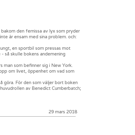
em bakom den fernissa av lyx som pryder
e inte är ensam med sina problem. och:
tungt, en sportbil som pressas mot
re - så skulle bokens andemening
s man som befinner sig i New York.
 hopp om livet, öppenhet om vad som
kså göra. För den som väljer bort boken
as huvudrollen av Benedict Cumberbatch;
29 mars 2018