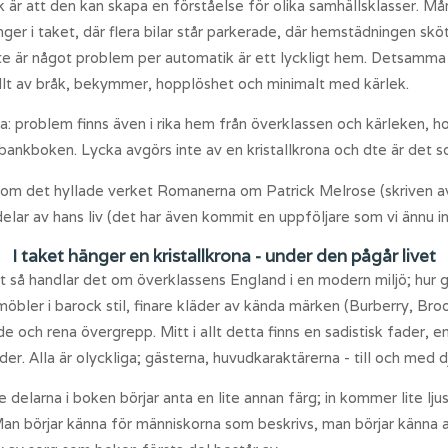
är att den kan skapa en förståelse för olika samhällsklasser. Mån
hänger i taket, där flera bilar står parkerade, där hemstädningen sk
inte är något problem per automatik är ett lyckligt hem. Detsamma
llt av bråk, bekymmer, hopplöshet och minimalt med kärlek.
a: problem finns även i rika hem från överklassen och kärleken, ho
 bankboken. Lycka avgörs inte av en kristallkrona och dte är det s
 om det hyllade verket Romanerna om Patrick Melrose (skriven a
ar av hans liv (det har även kommit en uppföljare som vi ännu int
I taket hänger en kristallkrona - under den pågår livet
så handlar det om överklassens England i en modern miljö; hur gam
a, möbler i barock stil, finare kläder av kända märken (Burberry, B
 och rena övergrepp. Mitt i allt detta finns en sadistisk fader, 
der. Alla är olyckliga; gästerna, huvudkaraktärerna - till och med d
 delarna i boken börjar anta en lite annan färg; in kommer lite lju
Man börjar känna för människorna som beskrivs, man börjar känna a