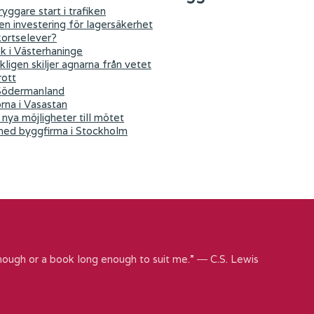
yggare start i trafiken
 en investering för lagersäkerhet
kortselever?
ök i Västerhaninge
kligen skiljer agnarna från vetet
rott
 Södermanland
orna i Vasastan
nya möjligheter till mötet
 med byggfirma i Stockholm
nough or a book long enough to suit me.” ― C.S. Lewis