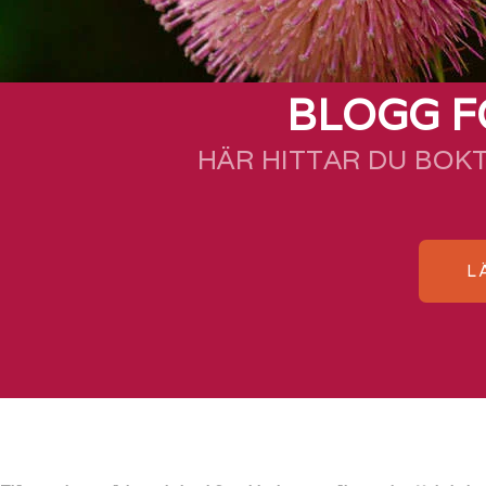
BLOGG F
HÄR HITTAR DU BOK
L