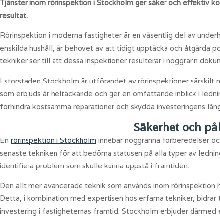
Tjänster inom rörinspektion i Stockholm ger säker och effektiv kon
resultat.
Rörinspektion i moderna fastigheter är en väsentlig del av underhå
enskilda hushåll, är behovet av att tidigt upptäcka och åtgärda
tekniker ser till att dessa inspektioner resulterar i noggrann doku
I storstaden Stockholm är utförandet av rörinspektioner särskilt 
som erbjuds är heltäckande och ger en omfattande inblick i ledni
förhindra kostsamma reparationer och skydda investeringens lång
Säkerhet och pål
En
rörinspektion i Stockholm
innebär noggranna förberedelser och e
senaste tekniken för att bedöma statusen på alla typer av ledninga
identifiera problem som skulle kunna uppstå i framtiden.
Den allt mer avancerade teknik som används inom rörinspektion har
Detta, i kombination med expertisen hos erfarna tekniker, bidrar t
investering i fastigheternas framtid. Stockholm erbjuder därmed e