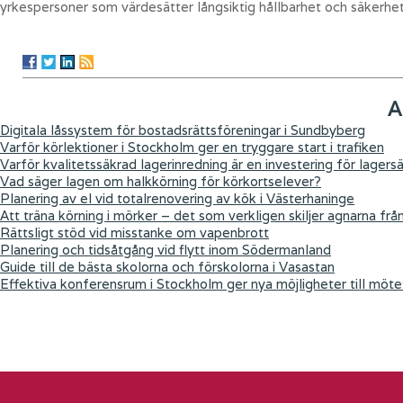
yrkespersoner som värdesätter långsiktig hållbarhet och säkerhet
A
Digitala låssystem för bostadsrättsföreningar i Sundbyberg
Varför körlektioner i Stockholm ger en tryggare start i trafiken
Varför kvalitetssäkrad lagerinredning är en investering för lagers
Vad säger lagen om halkkörning för körkortselever?
Planering av el vid totalrenovering av kök i Västerhaninge
Att träna körning i mörker – det som verkligen skiljer agnarna frå
Rättsligt stöd vid misstanke om vapenbrott
Planering och tidsåtgång vid flytt inom Södermanland
Guide till de bästa skolorna och förskolorna i Vasastan
Effektiva konferensrum i Stockholm ger nya möjligheter till möte