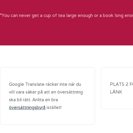
“You can never get a cup of tea large enough or a book long eno
Google Translate räcker inte när du
PLATS 2 
vill vara säker på att en översättning
LÄNK
ska bli rätt. Anlita en bra
översättningsbyrå
istället!