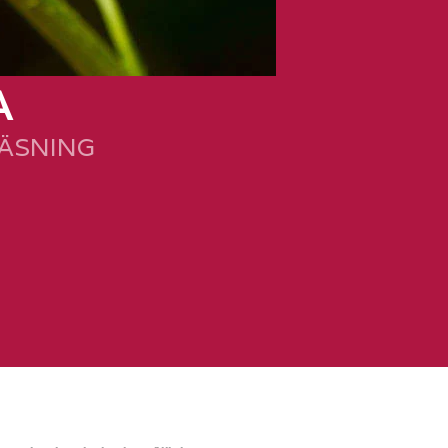
A
LÄSNING