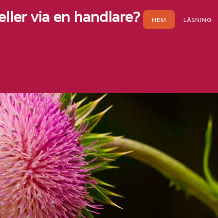
 eller via en handlare?
HEM
LÄSNING