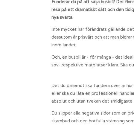
Funderar du på att sälja husbil? Det fin
resa på ett dramatiskt sätt och den tid
nya svarta.
Inte mycket har förändrats gällande detta
dessutom är prisvärt och att man bidrar t
inom landet.
Och, en busbil är - för många - det ideal
sov- respektive matplatser klara. Ska d
Det du däremot ska fundera över är hur d
eller ska du låta en professionell handla
absolut och utan tvekan det smidigaste s
Du slipper alla negativa sidor som en pr
skambud och den hotfulla stämning som 