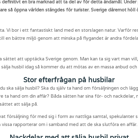
ns definitivt en bra marknad att ta del av för detta ändamål. Und
igare så öppna världen stängdes för turister. Sverige däremot hö
. Vi bor i ett fantastiskt land med en storslagen natur. Varför resa
ill en bättre miljö genom att minska på flygandet är andra fördela
a sättet att upptäcka Sverige genom. Man kan ta sig vart man vill,
u sälja husbil idag så kommer du att mötas av en massa anbud och
Stor efterfrågan på husbilar
u ska sälja husbil? Ska du själv ta hand om försäljningen och läg
re ta hand om din affär? Båda sätten har sina för- och nackdelar, 
ättet att sälja på.
ivat försäljning för med sig i form av nattliga samtal, spekulanter
vissa rapporterar om i samband med att de ska slutföra en affär.
Nackdelar med att sälja husbil privat