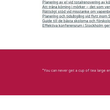
Planering av el vid totalrenovering av k
Att träna körning i mörker – det som ver
Rättsligt stöd vid misstanke om vapenb
Planering och tidsåtgång vid flytt inom
Guide till de bästa skolorna och förskol
Effektiva konferensrum i Stockholm ger 
“You can never get a cup of tea large e