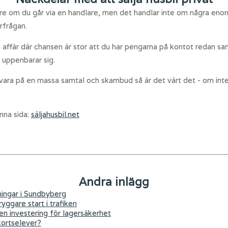
igare om du går via en handlare, men det handlar inte om några eno
rfrågan.
affär där chansen är stor att du har pengarna på kontot redan sam
s uppenbarar sig.
vara på en massa samtal och skambud så är det värt det - om int
nna sida:
säljahusbil.net
Andra inlägg
ningar i Sundbyberg
yggare start i trafiken
 en investering för lagersäkerhet
kortselever?