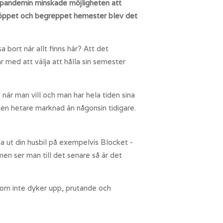
er pandemin minskade möjligheten att
ll öppet och begreppet hemester blev det
 bort när allt finns här? Att det
r med att välja att hålla sin semester
 när man vill och man har hela tiden sina
 en hetare marknad än någonsin tidigare.
ga ut din husbil på exempelvis Blocket -
men ser man till det senare så är det
 som inte dyker upp, prutande och