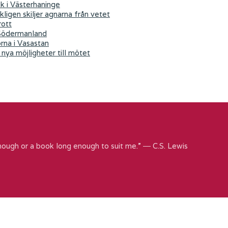
ök i Västerhaninge
kligen skiljer agnarna från vetet
rott
 Södermanland
orna i Vasastan
nya möjligheter till mötet
nough or a book long enough to suit me.” ― C.S. Lewis