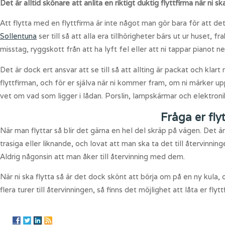
Det är alltid skönare att anlita en riktigt duktig flyttfirma när ni
Att flytta med en flyttfirma är inte något man gör bara för att det
Sollentuna
ser till så att alla era tillhörigheter bärs ut ur huset,
misstag, ryggskott från att ha lyft fel eller att ni tappar pianot ne
Det är dock ert ansvar att se till så att allting är packat och klart
flyttfirman, och för er själva när ni kommer fram, om ni märker upp
vet om vad som ligger i lådan. Porslin, lampskärmar och elektronik 
Fråga er fly
När man flyttar så blir det gärna en hel del skräp på vägen. Det ä
trasiga eller liknande, och lovat att man ska ta det till återvinnin
Aldrig någonsin att man åker till återvinning med dem.
När ni ska flytta så är det dock skönt att börja om på en ny kula, 
flera turer till återvinningen, så finns det möjlighet att låta er 