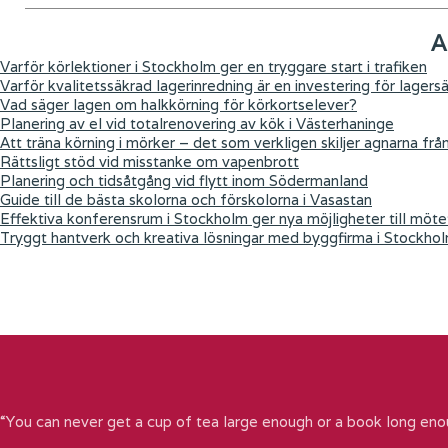
A
Varför körlektioner i Stockholm ger en tryggare start i trafiken
Varför kvalitetssäkrad lagerinredning är en investering för lagers
Vad säger lagen om halkkörning för körkortselever?
Planering av el vid totalrenovering av kök i Västerhaninge
Att träna körning i mörker – det som verkligen skiljer agnarna frå
Rättsligt stöd vid misstanke om vapenbrott
Planering och tidsåtgång vid flytt inom Södermanland
Guide till de bästa skolorna och förskolorna i Vasastan
Effektiva konferensrum i Stockholm ger nya möjligheter till möte
Tryggt hantverk och kreativa lösningar med byggfirma i Stockho
“You can never get a cup of tea large enough or a book long eno