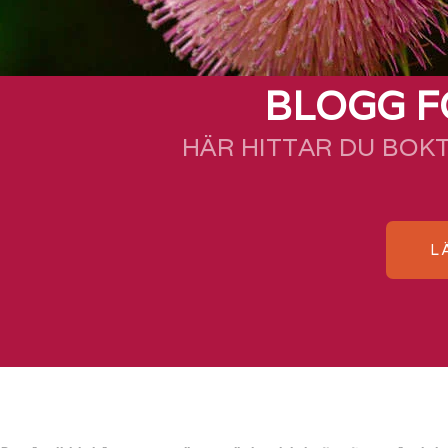
BLOGG F
HÄR HITTAR DU BOK
L