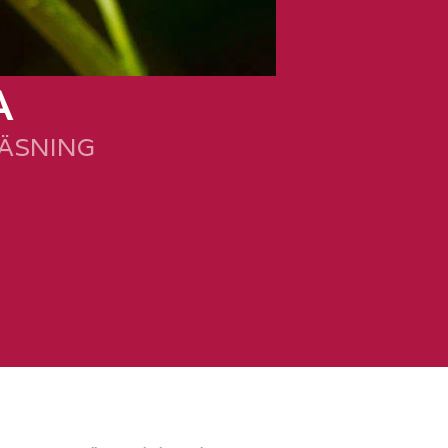
A
LÄSNING