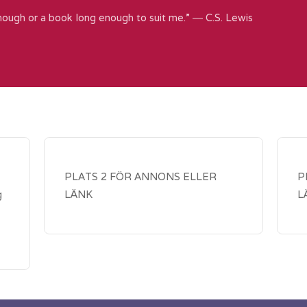
nough or a book long enough to suit me.” ― C.S. Lewis
PLATS 2 FÖR ANNONS ELLER
P
g
LÄNK
L