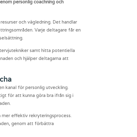
 genom personlig coachning och
 resurser och vägledning. Det handlar
ättringsområden. Varje deltagare får en
selsättning.
ervjutekniker samt hitta potentiella
knaden och hjälper deltagarna att
tcha
n kanal för personlig utveckling.
t för att kunna göra bra ifrån sig i
naden.
n mer effektiv rekryteringsprocess.
aden, genom att förbättra