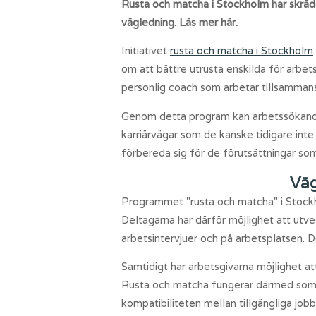
Rusta och matcha i Stockholm har skräd
vägledning. Läs mer här.
Initiativet
rusta och matcha i Stockholm
om att bättre utrusta enskilda för arbe
personlig coach som arbetar tillsammans 
Genom detta program kan arbetssökande lä
karriärvägar som de kanske tidigare int
förbereda sig för de förutsättningar som
Väg
Programmet "rusta och matcha" i Stockho
Deltagarna har därför möjlighet att utvec
arbetsintervjuer och på arbetsplatsen. D
Samtidigt har arbetsgivarna möjlighet at
Rusta och matcha fungerar därmed som e
kompatibiliteten mellan tillgängliga jobb