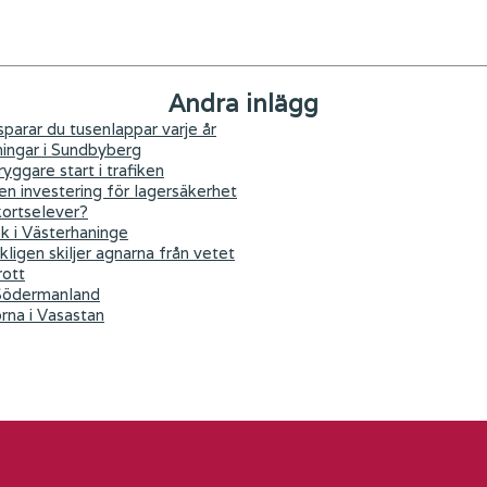
Andra inlägg
parar du tusenlappar varje år
ningar i Sundbyberg
yggare start i trafiken
 en investering för lagersäkerhet
kortselever?
ök i Västerhaninge
kligen skiljer agnarna från vetet
rott
 Södermanland
orna i Vasastan