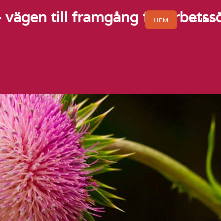
vägen till framgång för arbets
HEM
LÄSNING