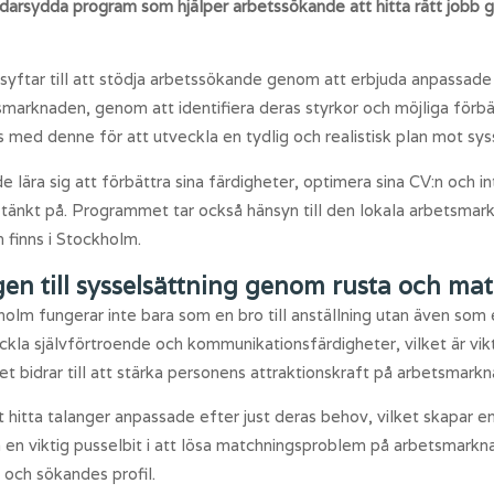
darsydda program som hjälper arbetssökande att hitta rätt jobb
syftar till att stödja arbetssökande genom att erbjuda anpassade
tsmarknaden, genom att identifiera deras styrkor och möjliga förb
med denne för att utveckla en tydlig och realistisk plan mot sys
ra sig att förbättra sina färdigheter, optimera sina CV:n och int
e tänkt på. Programmet tar också hänsyn till den lokala arbetsmar
 finns i Stockholm.
en till sysselsättning genom rusta och ma
lm fungerar inte bara som en bro till anställning utan även som e
kla självförtroende och kommunikationsfärdigheter, vilket är viktig
et bidrar till att stärka personens attraktionskraft på arbetsmark
t hitta talanger anpassade efter just deras behov, vilket skapar e
n viktig pusselbit i att lösa matchningsproblem på arbetsmarkn
 och sökandes profil.