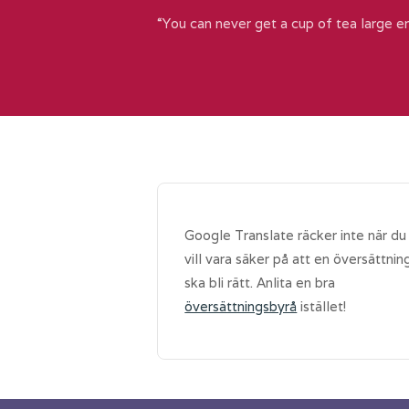
“You can never get a cup of tea large e
Google Translate räcker inte när du
vill vara säker på att en översättnin
ska bli rätt. Anlita en bra
översättningsbyrå
istället!