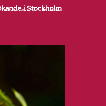
sökande i Stockholm
BOKBLOGGSJERKA
BOKBLOGG