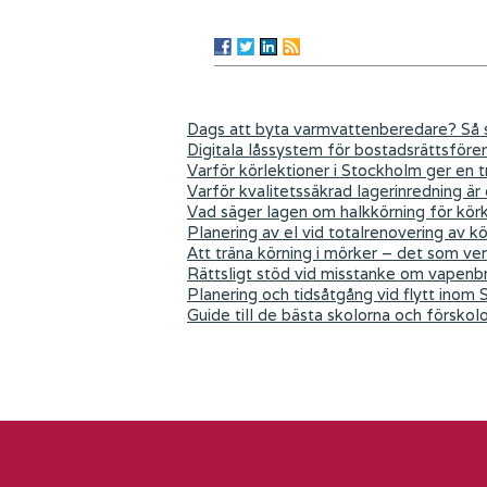
Dags att byta varmvattenberedare? Så s
Digitala låssystem för bostadsrättsföre
Varför körlektioner i Stockholm ger en tr
Varför kvalitetssäkrad lagerinredning är
Vad säger lagen om halkkörning för kör
Planering av el vid totalrenovering av k
Att träna körning i mörker – det som ver
Rättsligt stöd vid misstanke om vapenb
Planering och tidsåtgång vid flytt inom
Guide till de bästa skolorna och förskol