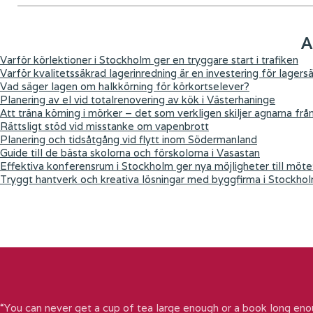
A
Varför körlektioner i Stockholm ger en tryggare start i trafiken
Varför kvalitetssäkrad lagerinredning är en investering för lagers
Vad säger lagen om halkkörning för körkortselever?
Planering av el vid totalrenovering av kök i Västerhaninge
Att träna körning i mörker – det som verkligen skiljer agnarna frå
Rättsligt stöd vid misstanke om vapenbrott
Planering och tidsåtgång vid flytt inom Södermanland
Guide till de bästa skolorna och förskolorna i Vasastan
Effektiva konferensrum i Stockholm ger nya möjligheter till möte
Tryggt hantverk och kreativa lösningar med byggfirma i Stockho
“You can never get a cup of tea large enough or a book long eno