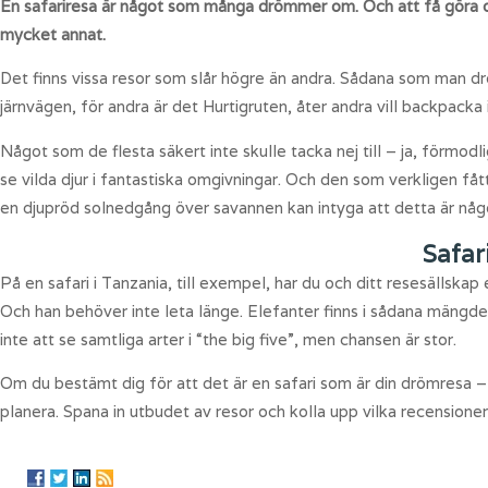
En safariresa är något som många drömmer om. Och att få göra det 
mycket annat.
Det finns vissa resor som slår högre än andra. Sådana som man d
järnvägen, för andra är det Hurtigruten, åter andra vill backpacka i
Något som de flesta säkert inte skulle tacka nej till – ja, förmodl
se vilda djur i fantastiska omgivningar. Och den som verkligen fåt
en djupröd solnedgång över savannen kan intyga att detta är något
Safar
På en safari i Tanzania, till exempel, har du och ditt resesällskap
Och han behöver inte leta länge. Elefanter finns i sådana mängder, 
inte att se samtliga arter i “the big five”, men chansen är stor.
Om du bestämt dig för att det är en safari som är din drömresa – 
planera. Spana in utbudet av resor och kolla upp vilka recensione