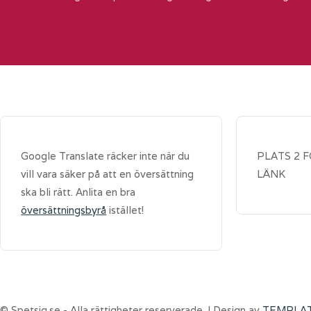
Google Translate räcker inte när du
PLATS 2 
vill vara säker på att en översättning
LÄNK
ska bli rätt. Anlita en bra
översättningsbyrå
istället!
© Spetsig.se - Alla rättigheter reserverade. | Design av
TEMPLA