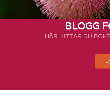
BLOGG F
HÄR HITTAR DU BOK
L