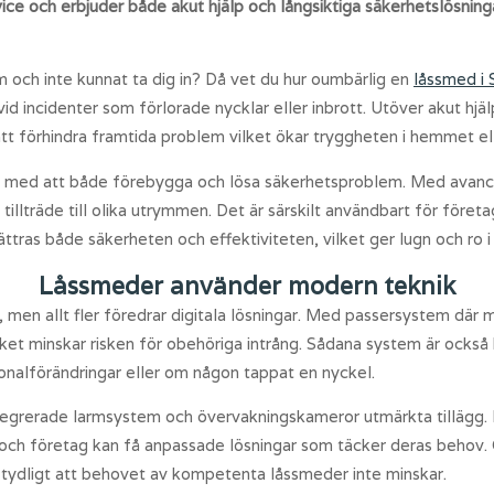
ice och erbjuder både akut hjälp och långsiktiga säkerhetslösning
m och inte kunnat ta dig in? Då vet du hur oumbärlig en
låssmed i
d incidenter som förlorade nycklar eller inbrott. Utöver akut hjäl
t förhindra framtida problem vilket ökar tryggheten i hemmet ell
t med att både förebygga och lösa säkerhetsproblem. Med avan
illträde till olika utrymmen. Det är särskilt användbart för företa
ttras både säkerheten och effektiviteten, vilket ger lugn och ro i
Låssmeder använder modern teknik
a, men allt fler föredrar digitala lösningar. Med passersystem där
vilket minskar risken för obehöriga intrång. Sådana system är ock
sonalförändringar eller om någon tappat en nyckel.
egrerade larmsystem och övervakningskameror utmärkta tillägg. I
 och företag kan få anpassade lösningar som täcker deras behov. 
 tydligt att behovet av kompetenta låssmeder inte minskar.