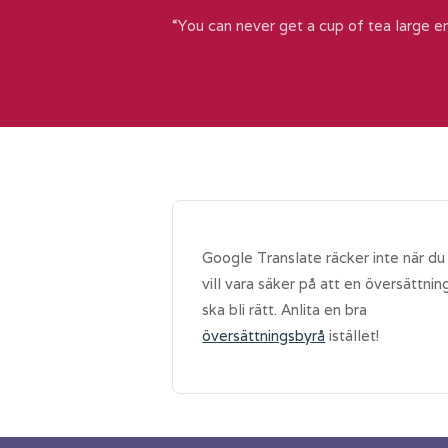
“You can never get a cup of tea large e
Google Translate räcker inte när du
vill vara säker på att en översättnin
ska bli rätt. Anlita en bra
översättningsbyrå
istället!