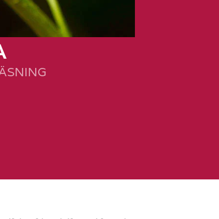
A
LÄSNING