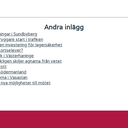
Andra inlägg
ningar i Sundbyberg
yggare start i trafiken
 en investering för lagersäkerhet
kortselever?
ök i Västerhaninge
kligen skiljer agnarna från vetet
rott
 Södermanland
orna i Vasastan
nya möjligheter till mötet