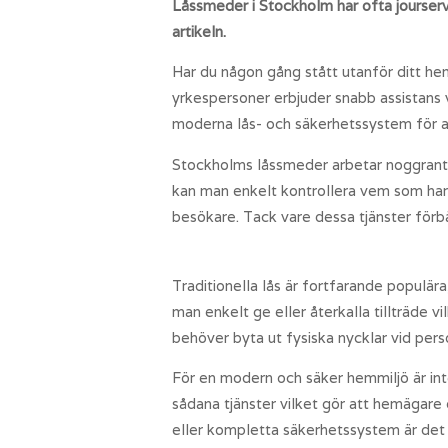
Låssmeder i Stockholm har ofta jourserv
artikeln.
Har du någon gång stått utanför ditt he
yrkespersoner erbjuder snabb assistans vi
moderna lås- och säkerhetssystem för at
Stockholms låssmeder arbetar noggran
kan man enkelt kontrollera vem som har t
besökare. Tack vare dessa tjänster förbä
Traditionella lås är fortfarande populär
man enkelt ge eller återkalla tillträde 
behöver byta ut fysiska nycklar vid per
För en modern och säker hemmiljö är int
sådana tjänster vilket gör att hemägare
eller kompletta säkerhetssystem är det