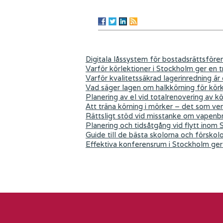
Digitala låssystem för bostadsrättsföre
Varför körlektioner i Stockholm ger en tr
Varför kvalitetssäkrad lagerinredning är
Vad säger lagen om halkkörning för kör
Planering av el vid totalrenovering av k
Att träna körning i mörker – det som ver
Rättsligt stöd vid misstanke om vapenb
Planering och tidsåtgång vid flytt inom
Guide till de bästa skolorna och förskol
Effektiva konferensrum i Stockholm ger 