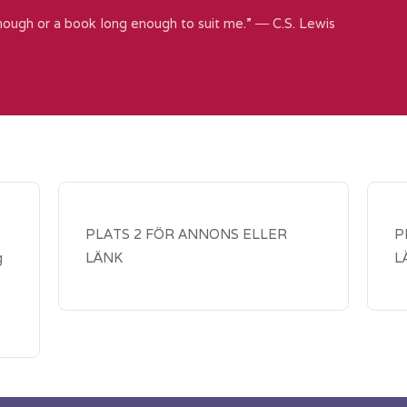
nough or a book long enough to suit me.” ― C.S. Lewis
PLATS 2 FÖR ANNONS ELLER
P
g
LÄNK
L