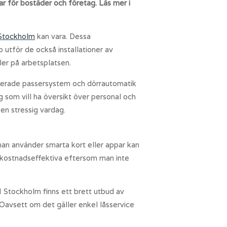
ar för bostäder och företag. Läs mer i
 Stockholm
kan vara. Dessa
p utför de också installationer av
er på arbetsplatsen.
cerade passersystem och dörrautomatik
g som vill ha översikt över personal och
 en stressig vardag.
 man använder smarta kort eller appar kan
så kostnadseffektiva eftersom man inte
 Stockholm finns ett brett utbud av
Oavsett om det gäller enkel låsservice