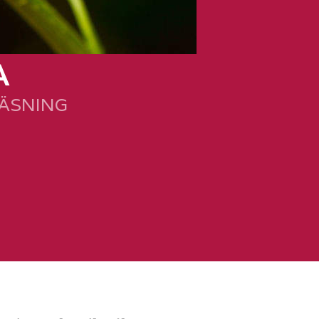
A
LÄSNING