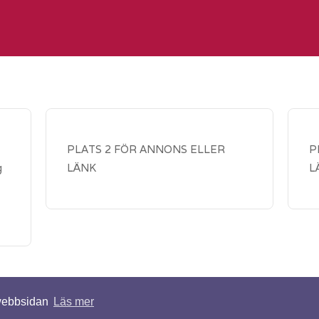
PLATS 2 FÖR ANNONS ELLER
P
g
LÄNK
L
 webbsidan
Läs mer
ade. | Design av
TEMPLATED
.