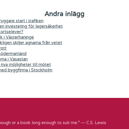
Andra inlägg
yggare start i trafiken
 en investering för lagersäkerhet
kortselever?
ök i Västerhaninge
kligen skiljer agnarna från vetet
rott
 Södermanland
orna i Vasastan
nya möjligheter till mötet
 med byggfirma i Stockholm
nough or a book long enough to suit me.” ― C.S. Lewis