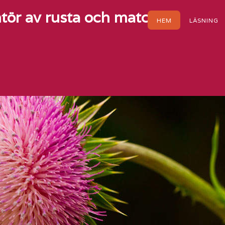
tör av rusta och matcha
HEM
LÄSNING