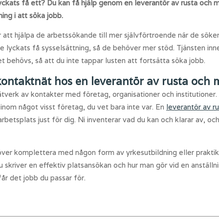
ckats få ett? Du kan få hjälp genom en leverantör av rusta och m
ng i att söka jobb.
 att hjälpa de arbetssökande till mer självförtroende när de söke
nte lyckats få sysselsättning, så de behöver mer stöd. Tjänsten inn
t behövs, så att du inte tappar lusten att fortsätta söka jobb.
kontaktnät hos en leverantör av rusta och
ätverk av kontakter med företag, organisationer och institutioner
 inom något visst företag, du vet bara inte var. En
leverantör av r
 arbetsplats just för dig. Ni inventerar vad du kan och klarar av, 
ver komplettera med någon form av yrkesutbildning eller praktik
u skriver en effektiv platsansökan och hur man gör vid en anställni
får det jobb du passar för.