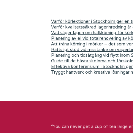
Varför körlektioner i Stockholm ger en tr
Varför kvalitetssäkrad lagerinredning är
Vad säger lagen om halkkörning för kör
Planering av el vid totalrenovering av k
Att träna körning i mörker – det som ver
Rättsligt stöd vid misstanke om vapenb
Planering och tidsåtgång vid flytt inom
Guide till de bästa skolorna och förskol
Effektiva konferensrum i Stockholm ger 
Tryggt hantverk och kreativa lösningar
“You can never get a cup of tea large e