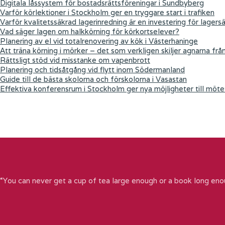
Digitala låssystem för bostadsrättsföreningar i Sundbyberg
Varför körlektioner i Stockholm ger en tryggare start i trafiken
Varför kvalitetssäkrad lagerinredning är en investering för lagers
Vad säger lagen om halkkörning för körkortselever?
Planering av el vid totalrenovering av kök i Västerhaninge
Att träna körning i mörker – det som verkligen skiljer agnarna frå
Rättsligt stöd vid misstanke om vapenbrott
Planering och tidsåtgång vid flytt inom Södermanland
Guide till de bästa skolorna och förskolorna i Vasastan
Effektiva konferensrum i Stockholm ger nya möjligheter till möte
“You can never get a cup of tea large enough or a book long eno