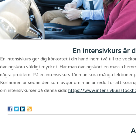
En intensivkurs är d
En intensivkurs ger dig körkortet i din hand inom två till tre vecko
övningsköra väldigt mycket. Har man övningskört en massa hemma 
några problem. På en intensivkurs får man köra många lektioner på 
Körläraren är sedan den som avgör om man är redo för att köra upp
om intensivkurser på denna sida:
https://www.intensivkursstock
A