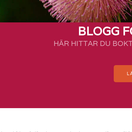
BLOGG F
HÄR HITTAR DU BOK
L