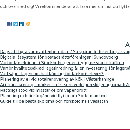
och öva med dig! Vi rekommenderar att läsa mer om hur du flytta
A
Dags att byta varmvattenberedare? Så sparar du tusenlappar varj
Digitala låssystem för bostadsrättsföreningar i Sundbyberg
Varför körlektioner i Stockholm ger en tryggare start i trafiken
Varför kvalitetssäkrad lagerinredning är en investering för lagers
Vad säger lagen om halkkörning för körkortselever?
Planering av el vid totalrenovering av kök i Västerhaninge
Att träna körning i mörker – det som verkligen skiljer agnarna frå
Rättsligt stöd vid misstanke om vapenbrott
Planering och tidsåtgång vid flytt inom Södermanland
Guide till de bästa skolorna och förskolorna i Vasastan