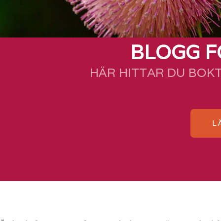
BLOGG F
HÄR HITTAR DU BOK
L