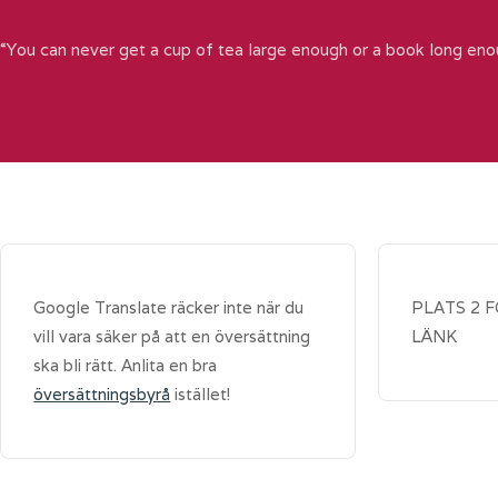
“You can never get a cup of tea large enough or a book long eno
Google Translate räcker inte när du
PLATS 2 
vill vara säker på att en översättning
LÄNK
ska bli rätt. Anlita en bra
översättningsbyrå
istället!