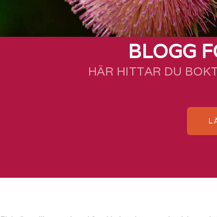
BLOGG F
HÄR HITTAR DU BOK
L