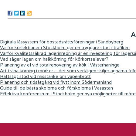
A
Digitala låssystem för bostadsrättsföreningar i Sundbyberg
Varför körlektioner i Stockholm ger en tryggare start i trafiken
Varför kvalitetssäkrad lagerinredning är en investering för lagers
Vad säger lagen om halkkörning för körkortselever?
Planering av el vid totalrenovering av kök i Västerhaninge
Att träna körning i mörker – det som verkligen skiljer agnarna frå
Rättsligt stöd vid misstanke om vapenbrott
Planering och tidsåtgång vid flytt inom Södermanland
Guide till de bästa skolorna och förskolorna i Vasastan
Effektiva konferensrum i Stockholm ger nya möjligheter till möte