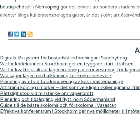
boutiquehotell i Norrköping
gör det enkelt att sondera stadens br
äventyr längs kullerstensbelagda gator, är det skönt att återvä
A
Digitala låssystem för bostadsrättsföreningar i Sundbyberg
Varför körlektioner i Stockholm ger en tryggare start i trafiken
Varför kvalitetssäkrad lagerinredning är en investering för lagers
Vad säger lagen om halkkörning för körkortselever?
Planering av el vid totalrenovering av kök i Västerhaninge
Att träna körning i mörker – det som verkligen skiljer agnarna frå
Rättsligt stöd vid misstanke om vapenbrott
Planering och tidsåtgång vid flytt inom Södermanland
Guide till de bästa skolorna och förskolorna i Vasastan
Effektiva konferensrum i Stockholm ger nya möjligheter till möte