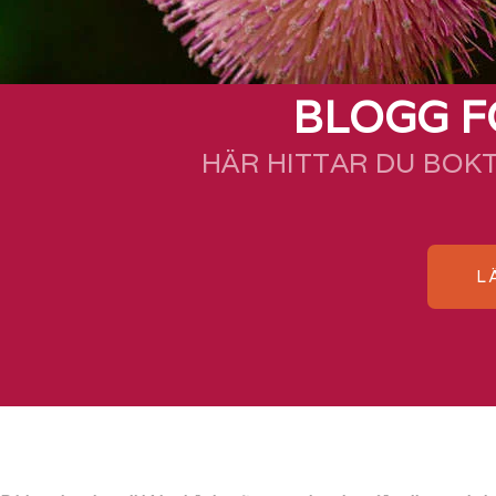
BLOGG F
HÄR HITTAR DU BOK
L