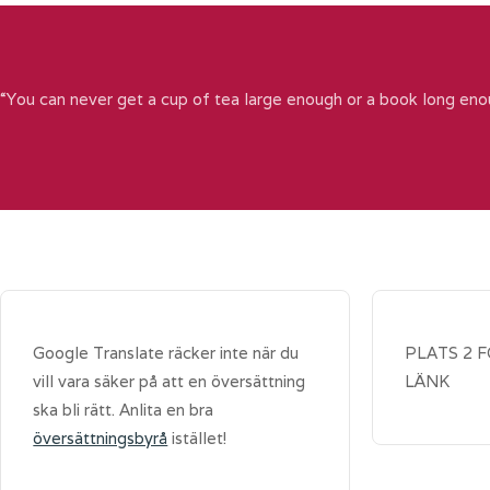
“You can never get a cup of tea large enough or a book long eno
Google Translate räcker inte när du
PLATS 2 
vill vara säker på att en översättning
LÄNK
ska bli rätt. Anlita en bra
översättningsbyrå
istället!