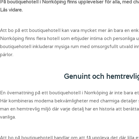
På boutiquehotell i Norrköping finns upplevelser för alla, med 
Läs vidare.
Att bo på ett boutiquehotell kan vara mycket mer än bara en enke
Norrköping finns flera hotell som erbjuder intima och personliga 
boutiquehotell inkluderar mysiga rum med omsorgsfullt utvald inr
pärlor.
Genuint och hemtrevlig
En övernattning på ett boutiquehotell i Norrköping är inte bara e
Här kombineras moderna bekvämligheter med charmiga detaljer som
man en hemtrevlig miljö där varje detalj har en historia att berät
vanliga.
Att bo på boutiquehotell handlar om att få uppleva det där lilla 