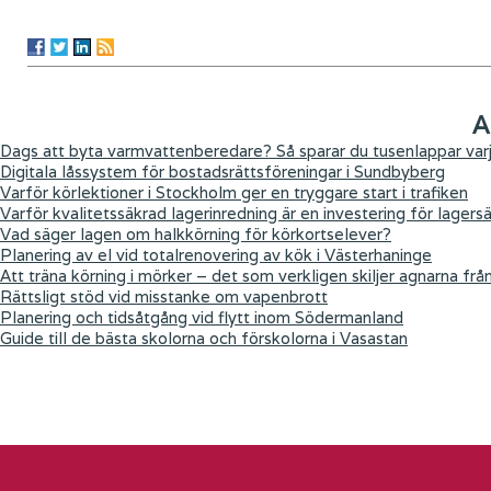
A
Dags att byta varmvattenberedare? Så sparar du tusenlappar varj
Digitala låssystem för bostadsrättsföreningar i Sundbyberg
Varför körlektioner i Stockholm ger en tryggare start i trafiken
Varför kvalitetssäkrad lagerinredning är en investering för lagers
Vad säger lagen om halkkörning för körkortselever?
Planering av el vid totalrenovering av kök i Västerhaninge
Att träna körning i mörker – det som verkligen skiljer agnarna frå
Rättsligt stöd vid misstanke om vapenbrott
Planering och tidsåtgång vid flytt inom Södermanland
Guide till de bästa skolorna och förskolorna i Vasastan