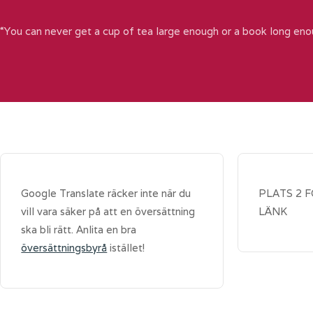
“You can never get a cup of tea large enough or a book long eno
Google Translate räcker inte när du
PLATS 2 
vill vara säker på att en översättning
LÄNK
ska bli rätt. Anlita en bra
översättningsbyrå
istället!