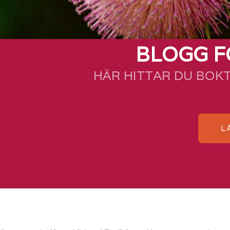
BLOGG F
HÄR HITTAR DU BOK
L