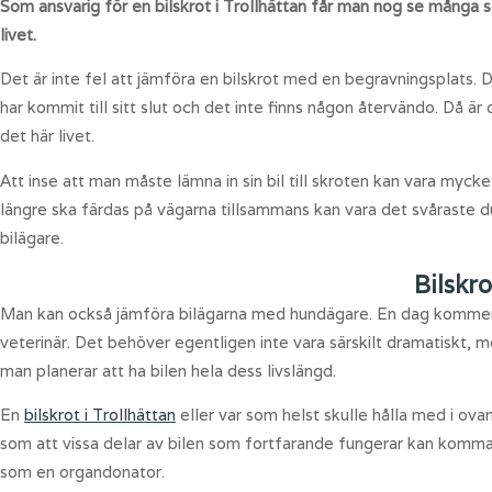
Som ansvarig för en bilskrot i Trollhättan får man nog se många sor
livet.
Det är inte fel att jämföra en bilskrot med en begravningsplats. D
har kommit till sitt slut och det inte finns någon återvändo. Då är d
det här livet.
Att inse att man måste lämna in sin bil till skroten kan vara mycket
längre ska färdas på vägarna tillsammans kan vara det svåraste d
bilägare.
Bilskro
Man kan också jämföra bilägarna med hundägare. En dag kommer 
veterinär. Det behöver egentligen inte vara särskilt dramatiskt,
man planerar att ha bilen hela dess livslängd.
En
bilskrot i Trollhättan
eller var som helst skulle hålla med i ov
som att vissa delar av bilen som fortfarande fungerar kan komma i 
som en organdonator.