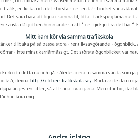
miss, och tillbaka med svansen mellan benen till samma trafiksko
g trafik, en lucka och det största - det enda! - hindret var avkla
hand. Det vara bara att ligga i samma fil, titta i backspeglarna m
en känsla då gubben hummande sa att “ det gick ju bra det här “. Kö
Mitt barn kör via samma trafikskola
 tänker tillbaka på så passa stora - rent livsavgörande - ögonblick.
örrar - inte minst karriärmässigt. Det största ögonblicket var nat
 ta körkort i detta nu och går således igenom samma vånda som jag
 också, denna:
http://globenstrafikskola.se/
. Borta är de dammiga
n djupa ångesten sitter, så att säga, i väggarna. Men utanför, där bl
får hon köra mig.
Andra inlägg