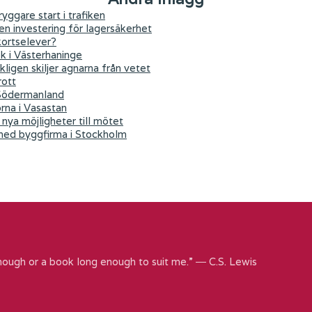
yggare start i trafiken
 en investering för lagersäkerhet
kortselever?
ök i Västerhaninge
kligen skiljer agnarna från vetet
rott
 Södermanland
orna i Vasastan
nya möjligheter till mötet
 med byggfirma i Stockholm
nough or a book long enough to suit me.” ― C.S. Lewis