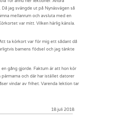
la för ännu fler lektioner. Andra
rat. Då jag svängde ut på Nynäsvägen så
ed jämna mellanrum och avsluta med en
rkortet var mitt. Vilken härlig känsla.
 Att ta körkort var för mig ett sådant då
urligtvis barnens födsel och jag tänkte
 en gång gjorde. Faktum är att hon kör
 pärmarna och där har istället datorer
åser vindar av frihet. Varenda lektion tar
18 juli 2018