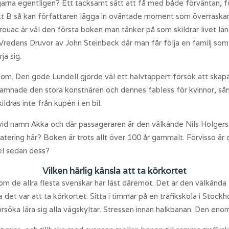
arna egentligen? Ett tacksamt sätt att få med både förväntan, fö
kt B så kan författaren lägga in oväntade moment som överraskar 
erouac är väl den första boken man tänker på som skildrar livet l
redens Druvor av John Steinbeck där man får följa en familj som r
ja sig.
 om. Den gode Lundell gjorde väl ett halvtappert försök att skap
 hamnade den stora konstnären och dennes fabless för kvinnor, sån
dras inte från kupén i en bil.
 vid namn Akka och där passageraren är den välkände Nils Holge
tering här? Boken är trots allt över 100 år gammalt. Förvisso är d
del sedan dess?
Vilken härlig känsla att ta körkortet
om de allra flesta svenskar har läst däremot. Det är den välkända
a det var att ta körkortet. Sitta i timmar på en trafikskola i Stoc
örsöka lära sig alla vägskyltar. Stressen innan halkbanan. Den en