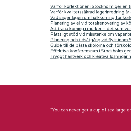
Varför körlektioner i Stockholm ger en tr
Varför kvalitetssäkrad lagerinredning är
Vad säger lagen om halkkörning för kör
Planering av el vid totalrenovering av k
Att träna körning i mörker – det som ver
Rättsligt stöd vid misstanke om vapenb
Planering och tidsåtgång vid flytt inom
Guide till de bästa skolorna och förskol
Effektiva konferensrum i Stockholm ger 
Tryggt hantverk och kreativa lösningar
“You can never get a cup of tea large e