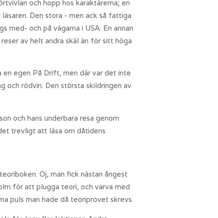
rtvivlan och hopp hos karaktärerna; en
läsaren. Den stora - men ack så fattiga
ängs med- och på vägarna i USA. En annan
eser av helt andra skäl än för sitt höga
a en egen På Drift, men där var det inte
g och rödvin. Den största skildringen av
rsson och hans underbara resa genom
et trevligt att läsa om dåtidens
 teoriboken. Oj, man fick nästan ångest
kholm för att plugga teori, och varva med
orma puls man hade då teoriprovet skrevs.