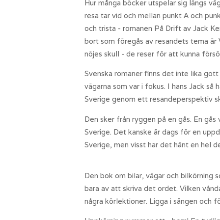
Hur många böcker utspelar sig längs väg
resa tar vid och mellan punkt A och pun
och trista - romanen På Drift av Jack K
bort som föregås av resandets tema är V
nöjes skull - de reser för att kunna försör
Svenska romaner finns det inte lika gott
vägarna som var i fokus. I hans Jack så
Sverige genom ett resandeperspektiv skil
Den sker från ryggen på en gås. En gås
Sverige. Det kanske är dags för en uppda
Sverige, men visst har det hänt en hel 
Den bok om bilar, vägar och bilkörning s
bara av att skriva det ordet. Vilken vånd
några körlektioner. Ligga i sängen och f