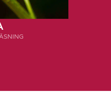
A
LÄSNING