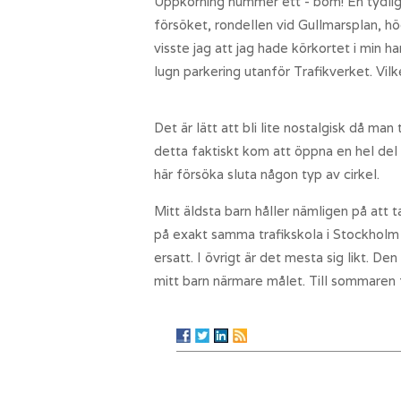
Uppkörning nummer ett - bom! En tydligt 
försöket, rondellen vid Gullmarsplan, hö
visste jag att jag hade körkortet i min 
lugn parkering utanför Trafikverket. Vilk
Det är lätt att bli lite nostalgisk då man
detta faktiskt kom att öppna en hel del d
här försöka sluta någon typ av cirkel.
Mitt äldsta barn håller nämligen på att
på exakt samma trafikskola i Stockholm
ersatt. I övrigt är det mesta sig likt. De
mitt barn närmare målet. Till sommaren 