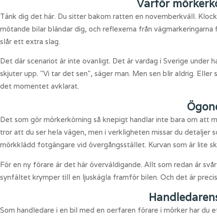
Varför mörkerk
Tänk dig det här. Du sitter bakom ratten en novemberkväll. Klock
mötande bilar bländar dig, och reflexerna från vägmarkeringarna fly
slår ett extra slag.
Det där scenariot är inte ovanligt. Det är vardag i Sverige unde
skjuter upp. "Vi tar det sen", säger man. Men sen blir aldrig. Elle
det momentet avklarat.
Ögone
Det som gör mörkerkörning så knepigt handlar inte bara om att ma
tror att du ser hela vägen, men i verkligheten missar du detaljer
mörkklädd fotgängare vid övergångsstället. Kurvan som är lite sk
För en ny förare är det här överväldigande. Allt som redan är svå
synfältet krymper till en ljuskägla framför bilen. Och det är pre
Handledarens 
Som handledare i en bil med en oerfaren förare i mörker har du e