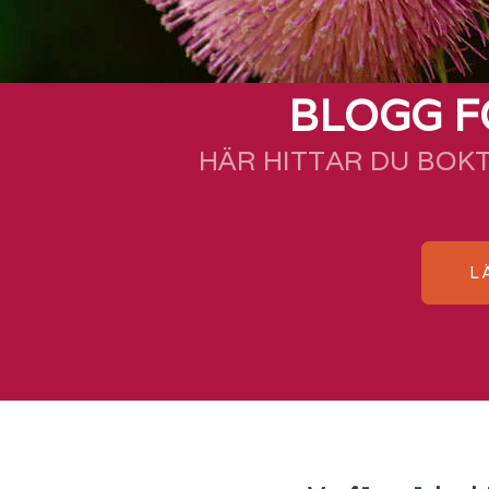
BLOGG F
HÄR HITTAR DU BOK
L