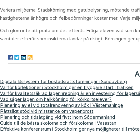
Variera miljöerna. Stadskörning med gatubelysning, mötande traf
hastigheterna är högre och felbedömningar kostar mer. Varje miljö
Och glöm inte att prata om det efteråt. Fråga eleven vad som kän
samtalet efteråt som insikterna landar på riktigt. Körningen ger
A
Digitala låssystem för bostadsrättsföreningar i Sundbyberg
Varför körlektioner i Stockholm ger en tryggare start i trafiken
Varför kvalitetssäkrad lagerinredning är en investering för lagers
Vad säger lagen om halkkörning för körkortselever?
Planering av el vid totalrenovering av kök i Västerhaninge
Rättsligt stöd vid misstanke om vapenbrott
Planering och tidsåtgång vid flytt inom Södermanland
Guide till de bästa skolorna och förskolorna i Vasastan
Effektiva konferensrum i Stockholm ger nya möjligheter till möte