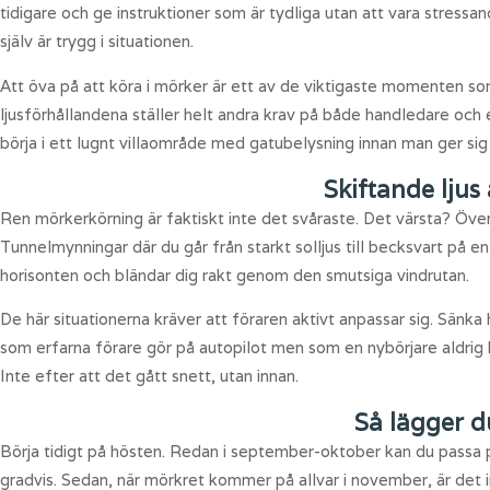
tidigare och ge instruktioner som är tydliga utan att vara stress
själv är trygg i situationen.
Att öva på att köra i mörker är ett av de viktigaste momenten s
ljusförhållandena ställer helt andra krav på både handledare och
börja i ett lugnt villaområde med gatubelysning innan man ger sig
Skiftande ljus
Ren mörkerkörning är faktiskt inte det svåraste. Det värsta? Öve
Tunnelmynningar där du går från starkt solljus till becksvart på 
horisonten och bländar dig rakt genom den smutsiga vindrutan.
De här situationerna kräver att föraren aktivt anpassar sig. Sän
som erfarna förare gör på autopilot men som en nybörjare aldrig 
Inte efter att det gått snett, utan innan.
Så lägger 
Börja tidigt på hösten. Redan i september-oktober kan du passa på
gradvis. Sedan, när mörkret kommer på allvar i november, är det 