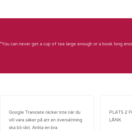
“You can never get a cup of tea large enough or a book long eno
Google Translate räcker inte när du
PLATS 2 
vill vara säker på att en översättning
LÄNK
ska bli rätt. Anlita en bra