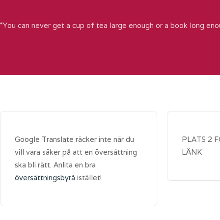
“You can never get a cup of tea large enough or a book long eno
Google Translate räcker inte när du
PLATS 2 
vill vara säker på att en översättning
LÄNK
ska bli rätt. Anlita en bra
översättningsbyrå
istället!