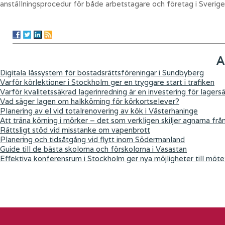
anställningsprocedur för både arbetstagare och företag i Sverige
A
Digitala låssystem för bostadsrättsföreningar i Sundbyberg
Varför körlektioner i Stockholm ger en tryggare start i trafiken
Varför kvalitetssäkrad lagerinredning är en investering för lagers
Vad säger lagen om halkkörning för körkortselever?
Planering av el vid totalrenovering av kök i Västerhaninge
Att träna körning i mörker – det som verkligen skiljer agnarna frå
Rättsligt stöd vid misstanke om vapenbrott
Planering och tidsåtgång vid flytt inom Södermanland
Guide till de bästa skolorna och förskolorna i Vasastan
Effektiva konferensrum i Stockholm ger nya möjligheter till möte