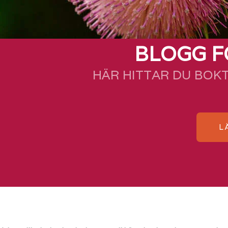
BLOGG F
HÄR HITTAR DU BOK
L