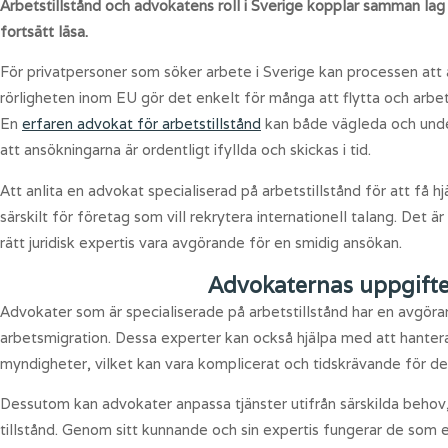
Arbetstillstånd och advokatens roll i Sverige kopplar samman lag
fortsätt läsa.
För privatpersoner som söker arbete i Sverige kan processen att
rörligheten inom EU gör det enkelt för många att flytta och arb
En
erfaren advokat för arbetstillstånd
kan både vägleda och underl
att ansökningarna är ordentligt ifyllda och skickas i tid.
Att anlita en advokat specialiserad på arbetstillstånd för att f
särskilt för företag som vill rekrytera internationell talang. Det ä
rätt juridisk expertis vara avgörande för en smidig ansökan.
Advokaternas uppgifter
Advokater som är specialiserade på arbetstillstånd har en avgörand
arbetsmigration. Dessa experter kan också hjälpa med att hante
myndigheter, vilket kan vara komplicerat och tidskrävande för den 
Dessutom kan advokater anpassa tjänster utifrån särskilda behov, 
tillstånd. Genom sitt kunnande och sin expertis fungerar de som en