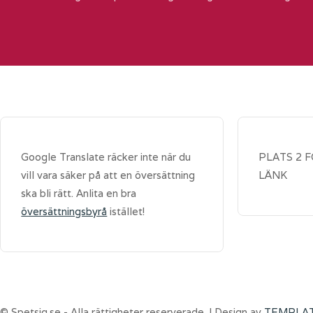
Google Translate räcker inte när du
PLATS 2 
vill vara säker på att en översättning
LÄNK
ska bli rätt. Anlita en bra
översättningsbyrå
istället!
© Spetsig.se - Alla rättigheter reserverade. | Design av
TEMPLA