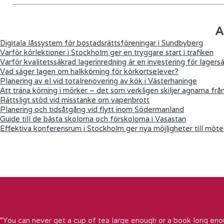
A
Digitala låssystem för bostadsrättsföreningar i Sundbyberg
Varför körlektioner i Stockholm ger en tryggare start i trafiken
Varför kvalitetssäkrad lagerinredning är en investering för lagers
Vad säger lagen om halkkörning för körkortselever?
Planering av el vid totalrenovering av kök i Västerhaninge
Att träna körning i mörker – det som verkligen skiljer agnarna frå
Rättsligt stöd vid misstanke om vapenbrott
Planering och tidsåtgång vid flytt inom Södermanland
Guide till de bästa skolorna och förskolorna i Vasastan
Effektiva konferensrum i Stockholm ger nya möjligheter till möte
“You can never get a cup of tea large enough or a book long eno