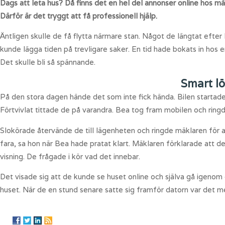
Dags att leta hus? Då finns det en hel del annonser online hos mä
Därför är det tryggt att få professionell hjälp.
Äntligen skulle de få flytta närmare stan. Något de längtat efter
kunde lägga tiden på trevligare saker. En tid hade bokats in hos 
Det skulle bli så spännande.
Smart l
På den stora dagen hände det som inte fick hända. Bilen starta
Förtvivlat tittade de på varandra. Bea tog fram mobilen och ring
Slokörade återvände de till lägenheten och ringde mäklaren för 
fara, sa hon när Bea hade pratat klart. Mäklaren förklarade att de
visning. De frågade i kör vad det innebar.
Det visade sig att de kunde se huset online och själva gå igenom d
huset. När de en stund senare satte sig framför datorn var det 