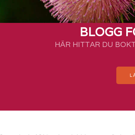
BLOGG F
HÄR HITTAR DU BOK
L