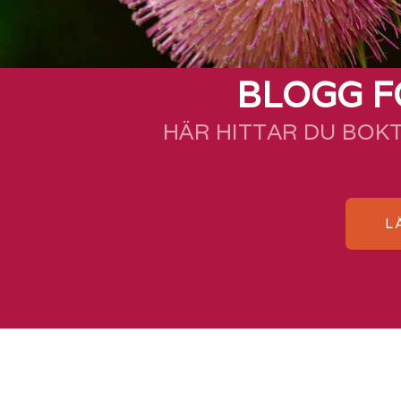
BLOGG F
HÄR HITTAR DU BOK
L