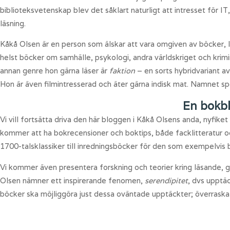
biblioteksvetenskap blev det såklart naturligt att intresset för
läsning.
Kåkå Olsen är en person som älskar att vara omgiven av böcker, l
helst böcker om samhälle, psykologi, andra världskriget och krimin
annan genre hon gärna läser är
faktion
– en sorts hybridvariant a
Hon är även filmintresserad och äter gärna indisk mat. Namnet spe
En bokb
Vi vill fortsätta driva den här bloggen i Kåkå Olsens anda, nyfik
kommer att ha bokrecensioner och boktips, både facklitteratur o
1700-talsklassiker till inredningsböcker för den som exempelvis b
Vi kommer även presentera forskning och teorier kring läsande, g
Olsen nämner ett inspirerande fenomen,
serendipitet
, dvs upptä
böcker ska möjliggöra just dessa oväntade upptäckter; överrask