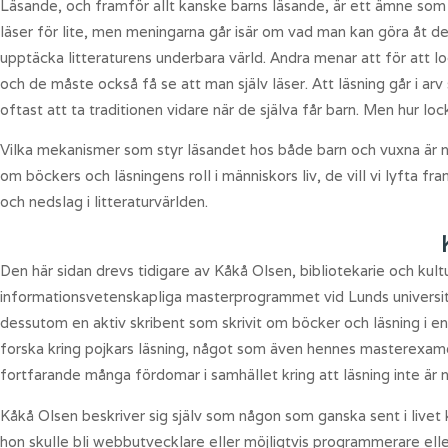
Läsande, och framför allt kanske barns läsande, är ett ämne som
läser för lite, men meningarna går isär om vad man kan göra åt de
upptäcka litteraturens underbara värld. Andra menar att för att lo
och de måste också få se att man själv läser. Att läsning går i arv
oftast att ta traditionen vidare när de själva får barn. Men hur lock
Vilka mekanismer som styr läsandet hos både barn och vuxna är nå
om böckers och läsningens roll i människors liv, de vill vi lyfta 
och nedslag i litteraturvärlden.
Den här sidan drevs tidigare av Kåkå Olsen, bibliotekarie och kul
informationsvetenskapliga masterprogrammet vid Lunds universite
dessutom en aktiv skribent som skrivit om böcker och läsning i en
forska kring pojkars läsning, något som även hennes masterexamen
fortfarande många fördomar i samhället kring att läsning inte är n
Kåkå Olsen beskriver sig själv som någon som ganska sent i livet
hon skulle bli webbutvecklare eller möjligtvis programmerare eller