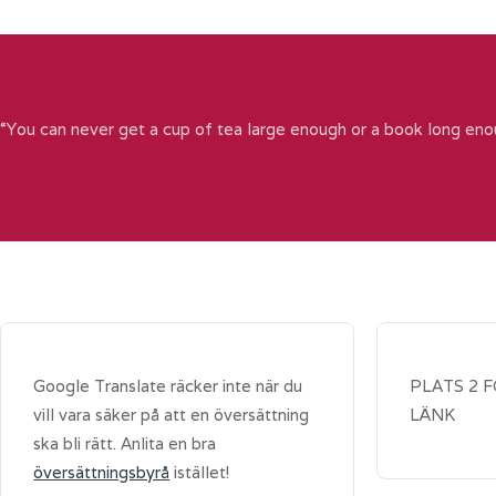
“You can never get a cup of tea large enough or a book long eno
Google Translate räcker inte när du
PLATS 2 
vill vara säker på att en översättning
LÄNK
ska bli rätt. Anlita en bra
översättningsbyrå
istället!