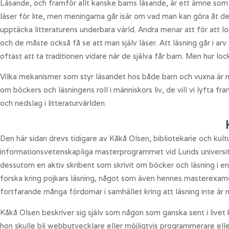
Läsande, och framför allt kanske barns läsande, är ett ämne som
läser för lite, men meningarna går isär om vad man kan göra åt de
upptäcka litteraturens underbara värld. Andra menar att för att lo
och de måste också få se att man själv läser. Att läsning går i arv
oftast att ta traditionen vidare när de själva får barn. Men hur lock
Vilka mekanismer som styr läsandet hos både barn och vuxna är nå
om böckers och läsningens roll i människors liv, de vill vi lyfta 
och nedslag i litteraturvärlden.
Den här sidan drevs tidigare av Kåkå Olsen, bibliotekarie och kul
informationsvetenskapliga masterprogrammet vid Lunds universite
dessutom en aktiv skribent som skrivit om böcker och läsning i en
forska kring pojkars läsning, något som även hennes masterexamen
fortfarande många fördomar i samhället kring att läsning inte är n
Kåkå Olsen beskriver sig själv som någon som ganska sent i livet
hon skulle bli webbutvecklare eller möjligtvis programmerare eller