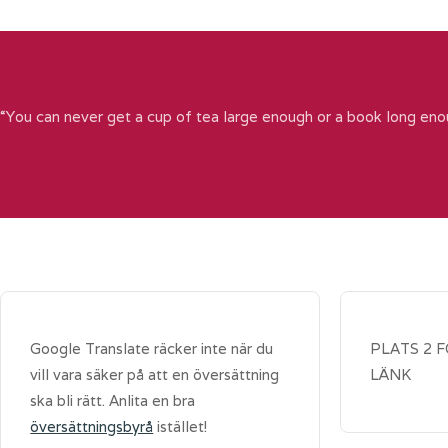
“You can never get a cup of tea large enough or a book long eno
Google Translate räcker inte när du
PLATS 2 
vill vara säker på att en översättning
LÄNK
ska bli rätt. Anlita en bra
översättningsbyrå
istället!