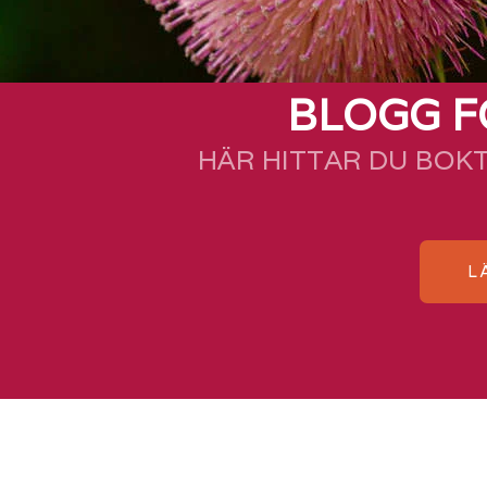
BLOGG F
HÄR HITTAR DU BOK
L