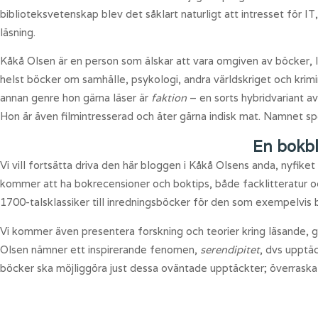
biblioteksvetenskap blev det såklart naturligt att intresset för
läsning.
Kåkå Olsen är en person som älskar att vara omgiven av böcker, l
helst böcker om samhälle, psykologi, andra världskriget och krimin
annan genre hon gärna läser är
faktion
– en sorts hybridvariant a
Hon är även filmintresserad och äter gärna indisk mat. Namnet spe
En bokb
Vi vill fortsätta driva den här bloggen i Kåkå Olsens anda, nyfik
kommer att ha bokrecensioner och boktips, både facklitteratur o
1700-talsklassiker till inredningsböcker för den som exempelvis b
Vi kommer även presentera forskning och teorier kring läsande, g
Olsen nämner ett inspirerande fenomen,
serendipitet
, dvs upptä
böcker ska möjliggöra just dessa oväntade upptäckter; överrask