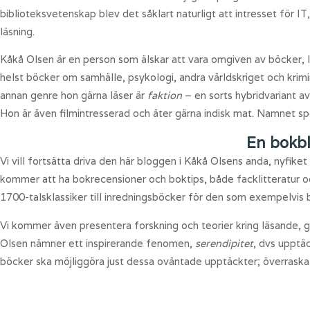
biblioteksvetenskap blev det såklart naturligt att intresset för
läsning.
Kåkå Olsen är en person som älskar att vara omgiven av böcker, l
helst böcker om samhälle, psykologi, andra världskriget och krimin
annan genre hon gärna läser är
faktion
– en sorts hybridvariant a
Hon är även filmintresserad och äter gärna indisk mat. Namnet spe
En bokb
Vi vill fortsätta driva den här bloggen i Kåkå Olsens anda, nyfik
kommer att ha bokrecensioner och boktips, både facklitteratur o
1700-talsklassiker till inredningsböcker för den som exempelvis b
Vi kommer även presentera forskning och teorier kring läsande, g
Olsen nämner ett inspirerande fenomen,
serendipitet
, dvs upptä
böcker ska möjliggöra just dessa oväntade upptäckter; överrask