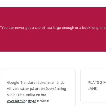
“You can never get a cup of tea large enough or a book long eno
Google Translate räcker inte när du
PLATS 2 
vill vara säker på att en översättning
LÄNK
ska bli rätt. Anlita en bra
översättningsbyrå
istället!