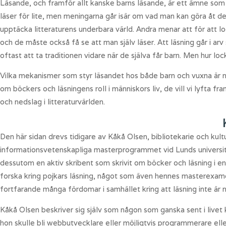
Läsande, och framför allt kanske barns läsande, är ett ämne som
läser för lite, men meningarna går isär om vad man kan göra åt de
upptäcka litteraturens underbara värld. Andra menar att för att lo
och de måste också få se att man själv läser. Att läsning går i arv
oftast att ta traditionen vidare när de själva får barn. Men hur lock
Vilka mekanismer som styr läsandet hos både barn och vuxna är nå
om böckers och läsningens roll i människors liv, de vill vi lyfta 
och nedslag i litteraturvärlden.
Den här sidan drevs tidigare av Kåkå Olsen, bibliotekarie och kul
informationsvetenskapliga masterprogrammet vid Lunds universite
dessutom en aktiv skribent som skrivit om böcker och läsning i en
forska kring pojkars läsning, något som även hennes masterexamen
fortfarande många fördomar i samhället kring att läsning inte är n
Kåkå Olsen beskriver sig själv som någon som ganska sent i livet
hon skulle bli webbutvecklare eller möjligtvis programmerare eller