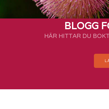
BLOGG F
HÄR HITTAR DU BOK
L