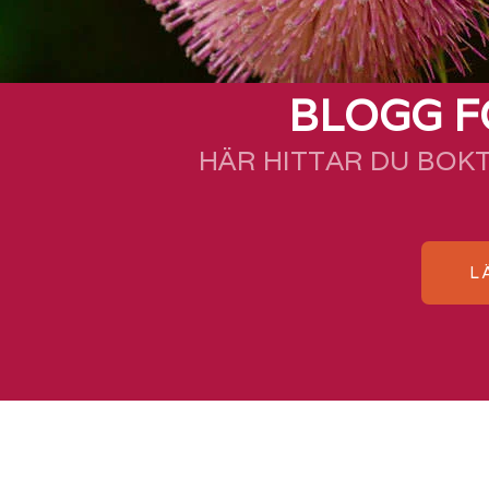
BLOGG F
HÄR HITTAR DU BOK
L