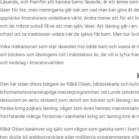
Läsande, och framför allt kanske barns läsande, är ett ämne som
läser för lite, men meningarna går isär om vad man kan göra åt de
upptäcka litteraturens underbara värld. Andra menar att för att lo
och de måste också få se att man själv läser. Att läsning går i arv
oftast att ta traditionen vidare när de själva får barn. Men hur lock
Vilka mekanismer som styr läsandet hos både barn och vuxna är nå
om böckers och läsningens roll i människors liv, de vill vi lyfta 
och nedslag i litteraturvärlden.
Den här sidan drevs tidigare av Kåkå Olsen, bibliotekarie och kul
informationsvetenskapliga masterprogrammet vid Lunds universite
dessutom en aktiv skribent som skrivit om böcker och läsning i en
forska kring pojkars läsning, något som även hennes masterexamen
fortfarande många fördomar i samhället kring att läsning inte är n
Kåkå Olsen beskriver sig själv som någon som ganska sent i livet
hon skulle bli webbutvecklare eller möjligtvis programmerare eller