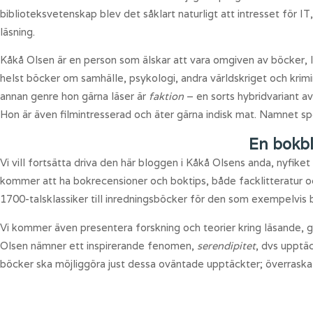
biblioteksvetenskap blev det såklart naturligt att intresset för
läsning.
Kåkå Olsen är en person som älskar att vara omgiven av böcker, l
helst böcker om samhälle, psykologi, andra världskriget och krimin
annan genre hon gärna läser är
faktion
– en sorts hybridvariant a
Hon är även filmintresserad och äter gärna indisk mat. Namnet spe
En bokb
Vi vill fortsätta driva den här bloggen i Kåkå Olsens anda, nyfik
kommer att ha bokrecensioner och boktips, både facklitteratur o
1700-talsklassiker till inredningsböcker för den som exempelvis b
Vi kommer även presentera forskning och teorier kring läsande, g
Olsen nämner ett inspirerande fenomen,
serendipitet
, dvs upptä
böcker ska möjliggöra just dessa oväntade upptäckter; överrask