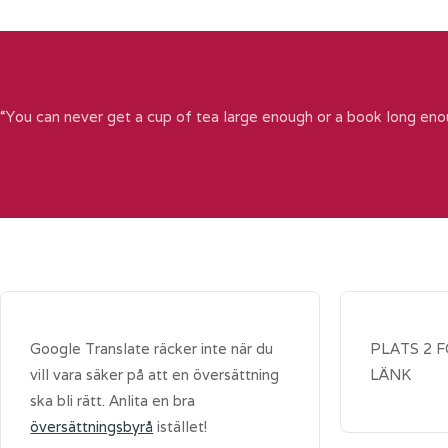
“You can never get a cup of tea large enough or a book long eno
Google Translate räcker inte när du
PLATS 2 
vill vara säker på att en översättning
LÄNK
ska bli rätt. Anlita en bra
översättningsbyrå
istället!