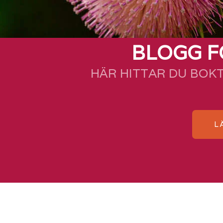
BLOGG F
HÄR HITTAR DU BOK
L