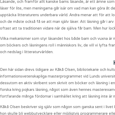
Läsande, och framför allt kanske barns läsande, är ett ämne som
läser för lite, men meningarna går isär om vad man kan göra åt de
upptäcka litteraturens underbara värld. Andra menar att för att lo
och de måste också få se att man själv läser. Att läsning går i arv
oftast att ta traditionen vidare när de själva får barn. Men hur lock
Vilka mekanismer som styr läsandet hos både barn och vuxna är nå
om böckers och läsningens roll i människors liv, de vill vi lyfta 
och nedslag i litteraturvärlden.
Den här sidan drevs tidigare av Kåkå Olsen, bibliotekarie och kul
informationsvetenskapliga masterprogrammet vid Lunds universite
dessutom en aktiv skribent som skrivit om böcker och läsning i en
forska kring pojkars läsning, något som även hennes masterexamen
fortfarande många fördomar i samhället kring att läsning inte är n
Kåkå Olsen beskriver sig själv som någon som ganska sent i livet
hon skulle bli webbutvecklare eller möjligtvis programmerare eller