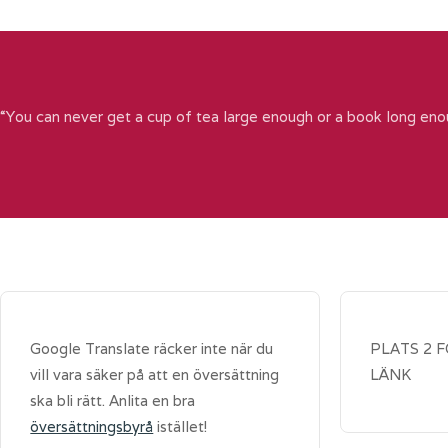
“You can never get a cup of tea large enough or a book long eno
Google Translate räcker inte när du
PLATS 2 
vill vara säker på att en översättning
LÄNK
ska bli rätt. Anlita en bra
översättningsbyrå
istället!