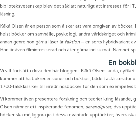
biblioteksvetenskap blev det såklart naturligt att intresset för
läsning.
Kåkå Olsen är en person som älskar att vara omgiven av böcker, l
helst böcker om samhälle, psykologi, andra världskriget och krimin
annan genre hon gärna läser är
faktion
– en sorts hybridvariant a
Hon är även filmintresserad och äter gärna indisk mat. Namnet spe
En bokb
Vi vill fortsätta driva den här bloggen i Kåkå Olsens anda, nyfik
kommer att ha bokrecensioner och boktips, både facklitteratur o
1700-talsklassiker till inredningsböcker för den som exempelvis b
Vi kommer även presentera forskning och teorier kring läsande, g
Olsen nämner ett inspirerande fenomen,
serendipitet
, dvs upptä
böcker ska möjliggöra just dessa oväntade upptäckter; överrask