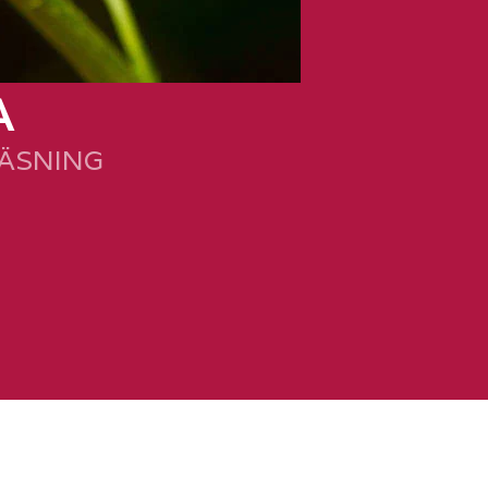
A
LÄSNING