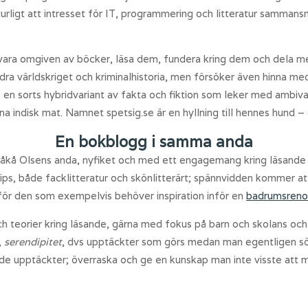
turligt att intresset för IT, programmering och litteratur samman
vara omgiven av böcker, läsa dem, fundera kring dem och dela med 
ra världskriget och kriminalhistoria, men försöker även hinna med 
 en sorts hybridvariant av fakta och fiktion som leker med ambival
na indisk mat. Namnet spetsig.se är en hyllning till hennes hund –
En bokblogg i samma anda
i Kåkå Olsens anda, nyfiket och med ett engagemang kring läsande 
s, både facklitteratur och skönlitterärt; spännvidden kommer at
 för den som exempelvis behöver inspiration inför en
badrumsreno
 teorier kring läsande, gärna med fokus på barn och skolans och f
,
serendipitet
, dvs upptäckter som görs medan man egentligen sö
ade upptäckter; överraska och ge en kunskap man inte visste att