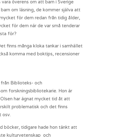
 vara överens om att barn i Sverige
å barn om läsning, de kommer själva att
 mycket för dem redan från tidig ålder,
t mycket för dem när de var små tenderar
ästa för?
Det finns många kloka tankar i samhället
is också komma med boktips, recensioner
 från Biblioteks- och
om forskningsbibliotekarie. Hon är
 Olsen har ägnat mycket tid åt att
skilt problematisk och det finns
t osv.
d böcker, tidigare hade hon tänkt att
läste kulturvetenskap och