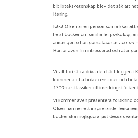
biblioteksvetenskap blev det såklart na
läsning.
Kåkå Olsen är en person som älskar att 
helst böcker om samhälle, psykologi, and
annan genre hon gärna läser är
faktion
–
Hon är även filmintresserad och äter gär
Vi vill fortsätta driva den här bloggen 
kommer att ha bokrecensioner och boktip
1700-talsklassiker till inredningsböcker
Vi kommer även presentera forskning och
Olsen nämner ett inspirerande fenomen
böcker ska möjliggöra just dessa ovänt