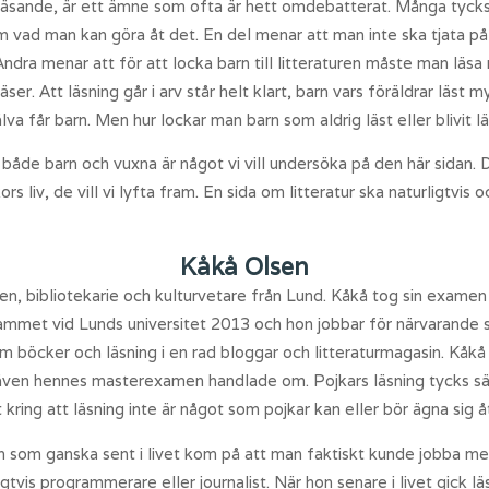
läsande, är ett ämne som ofta är hett omdebatterat. Många tycks
om vad man kan göra åt det. En del menar att man inte ska tjata p
Andra menar att för att locka barn till litteraturen måste man läsa
ser. Att läsning går i arv står helt klart, barn vars föräldrar läs
älva får barn. Men hur lockar man barn som aldrig läst eller blivit l
både barn och vuxna är något vi vill undersöka på den här sidan. 
rs liv, de vill vi lyfta fram. En sida om litteratur ska naturligtv
Kåkå Olsen
en, bibliotekarie och kulturvetare från Lund. Kåkå tog sin examen
mmet vid Lunds universitet 2013 och hon jobbar för närvarande s
m böcker och läsning i en rad bloggar och litteraturmagasin. Kåkå
 även hennes masterexamen handlade om. Pojkars läsning tycks sär
ring att läsning inte är något som pojkar kan eller bör ägna sig å
n som ganska sent i livet kom på att man faktiskt kunde jobba me
igtvis programmerare eller journalist. När hon senare i livet gick 