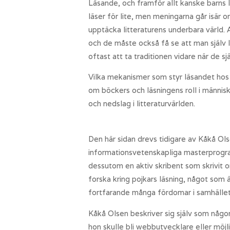
Läsande, och framför allt kanske barns 
läser för lite, men meningarna går isär 
upptäcka litteraturens underbara värld. 
och de måste också få se att man själv lä
oftast att ta traditionen vidare när de sj
Vilka mekanismer som styr läsandet hos 
om böckers och läsningens roll i människo
och nedslag i litteraturvärlden.
Den här sidan drevs tidigare av Kåkå Ols
informationsvetenskapliga masterprogra
dessutom en aktiv skribent som skrivit o
forska kring pojkars läsning, något som
fortfarande många fördomar i samhället k
Kåkå Olsen beskriver sig själv som någo
hon skulle bli webbutvecklare eller möjl