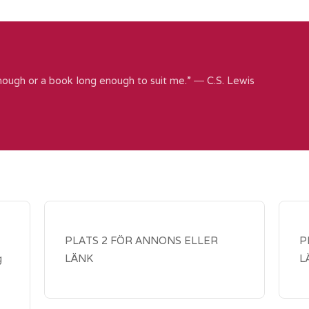
nough or a book long enough to suit me.” ― C.S. Lewis
PLATS 2 FÖR ANNONS ELLER
P
g
LÄNK
L