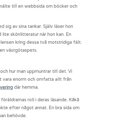
smälte till en webbsida om böcker och
sig av sina tankar. Själv läser hon
lite skönlitteratur när hon kan. En
ensen kring dessa två motstridiga fält.
 en västgötaspets.
och hur man uppmuntrar till det. Vi
t vara enorm och omfatta allt från
vering
där hemma.
öräldrarnas roll i deras läsande. Kåkå
kte efter något annat. En bra sida om
 man behövde.